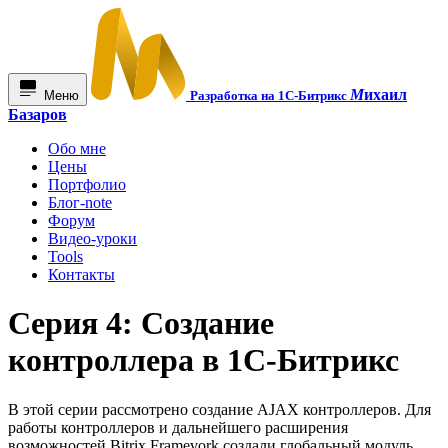
М
ихаил
Меню
Разработка на 1С-Битрикс
Базаров
Обо мне
Цены
Портфолио
Блог-note
Форум
Видео-уроки
Tools
Контакты
Серия 4: Создание
контроллера в 1С-Битрикс
В этой серии рассмотрено создание AJAX контроллеров. Для
работы контроллеров и дальнейшего расширения
возможностей Bitrix Framevork создали глобальный модуль