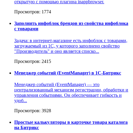
открытую с помощью плагина inappbrowser.
Просмотров: 1774
Заполнить инфоблок брендов из свойства инфоблока
с товарами
Задача: в интернет-магазине есть инфоблок с товарами,
загружаемый из 1С, у которого заполнено свойство
"Производитель" и оно является списко...
Просмотров: 2415
Менеджер событий (EventManager) в 1C-Битрикс
Менеджер событий (EventManager) — это
централизованный механизм регистрации, обработки и
управления событиями. Он обеспечивает гибкость и
удоб...
Просмотров: 3928
Простые калькуляторы в карточке товара каталога
на Битрикс