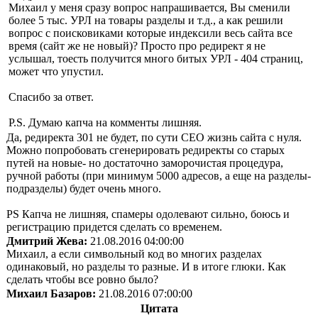
Михаил у меня сразу вопрос напрашивается, Вы сменили
более 5 тыс. УРЛ на товары разделы и т.д., а как решили
вопрос с поисковиками которые индексили весь сайта все
время (сайт же не новый)? Просто про редирект я не
услышал, тоесть получится много битых УРЛ - 404 страниц,
может что упустил.
Спасибо за ответ.
P.S. Думаю капча на комменты лишняя.
Да, редиректа 301 не будет, по сути СЕО жизнь сайта с нуля.
Можно попробовать сгенерировать редиректы со старых
путей на новые- но достаточно заморочистая процедура,
ручной работы (при минимум 5000 адресов, а еще на разделы-
подразделы) будет очень много.
PS Капча не лишняя, спамеры одолевают сильно, боюсь и
регистрацию придется сделать со временем.
Дмитрий Жева:
21.08.2016 04:00:00
Михаил, а если символьный код во многих разделах
одинаковый, но разделы то разные. И в итоге глюки. Как
сделать чтобы все ровно было?
Михаил Базаров:
21.08.2016 07:00:00
Цитата