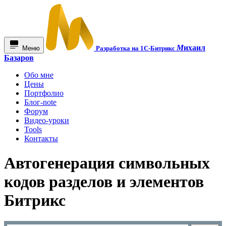
М
ихаил
Меню
Разработка на 1С-Битрикс
Базаров
Обо мне
Цены
Портфолио
Блог-note
Форум
Видео-уроки
Tools
Контакты
Автогенерация символьных
кодов разделов и элементов
Битрикс