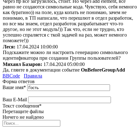
Через ftp все загрузилось, стоит. Но через add element, все
равно не создаются символьные кода. Чувствую, себя немного
как буратино)) на поле, куда копать не понимаю, зачем не
понимаю, в ТП написали, что перешлют в отдел разработок,
но все мы знаем, отдел разработок разрабатывает что-то
другое, но не этот модуль!)) Так что, если не трудно, кто
успешно спраляется с ткой задачей на раз, может немного
поможете!))
Леся:
17.04.2024 10:00:00
Подскажите можно ли настроить генерацию символьного
идентификатора при создании Группы пользователей?
Михаил Базаров:
17.04.2024 05:00:00
Да, глянте в документации событие
OnBeforeGroupAdd
BBCode
Правила
Форма ответов
Ваше имя
*
Ваш E-Mail
Текст сообщения
*
Перетащите файлы
Ничего не найдено