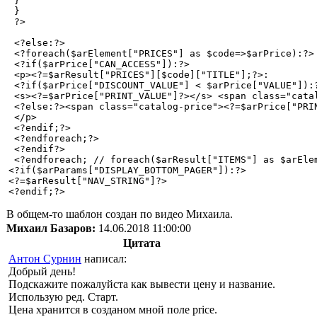
 }

 }

 ?>

 <?else:?>

 <?foreach($arElement["PRICES"] as $code=>$arPrice):?>

 <?if($arPrice["CAN_ACCESS"]):?>

 <p><?=$arResult["PRICES"][$code]["TITLE"];?>:  

 <?if($arPrice["DISCOUNT_VALUE"] < $arPrice["VALUE"]):?
 <s><?=$arPrice["PRINT_VALUE"]?></s> <span class="catal
 <?else:?><span class="catalog-price"><?=$arPrice["PRIN
 </p>

 <?endif;?>

 <?endforeach;?>

 <?endif?>

 <?endforeach; // foreach($arResult["ITEMS"] as $arElem
<?if($arParams["DISPLAY_BOTTOM_PAGER"]):?>

<?=$arResult["NAV_STRING"]?>

В общем-то шаблон создан по видео Михаила.
Михаил Базаров:
14.06.2018 11:00:00
Цитата
Антон Сурнин
написал:
Добрый день!
Подскажите пожалуйста как вывести цену и название.
Использую ред. Старт.
Цена хранится в созданом мной поле price.