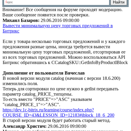
Внимание!
Все сообщения на форуме проходят модерацию.
Ваше сообщение появится после проверки.
Михаил Базаров:
29.06.2016 09:00:00
Вывести минимальную цену торговых предложений в
Битрикс
Если у товара несколько торговых предложений и у каждого
предложения разные цены, иногда требуется вывести
минимальную цену торговых предложений, отсортировав ее
из всех торговых предложений. Можно воспользоваться API
Битрикс обратившись к CCatalogSKU::GetInfoByProductIBlock
Дополнение от пользователя Вячеслав
В новой версии модуля catalog (начиная с версии 18.6.200)
изменились поля.
Теперь для сортировки по цене нужно в getlist передавать
параметр catalog_PRICE_типцены.
То-есть вместо "PRICE"=>"ASC" указываем
"catalog_PRICE_1"=>"ASC".
https://dev.1c-bitrix.ru/learning/course/index.php?
COURSE_ID=43&LESSON_ID=12183#iblock_18_6_200
В старой версии модуля будет работать старый метод.
Александр Христич:
29.06.2016 09:00:00