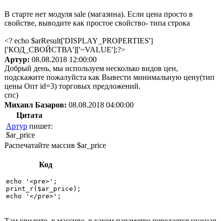
В старте нет модуля sale (магазина). Если цена просто в
свойстве, выводите как простое свойство- типа строка
<? echo $arResult['DISPLAY_PROPERTIES']
['КОД_СВОЙСТВА']['~VALUE'];?>
Артур:
08.08.2018 12:00:00
Добрый день, мы используем несколько видов цен,
подскажите пожалуйста как Вывести минимальную цену(тип
цены Опт id=3) торговых предложений.
спс)
Михаил Базаров:
08.08.2018 04:00:00
Цитата
Артур
пишет:
$ar_price
Распечатайте массив $ar_price
Код
echo '<pre>'; 

print_r($ar_price); 

Там увидите, в массиве, в каком параметре передается нужная