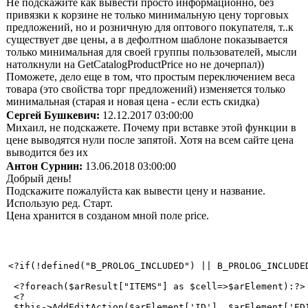
Не подскажите как вывести просто информационно, без
привязки к корзине не только минимальную цену торговых
предложений, но и розничную для оптового покупателя, т..к
существует две цены, а в дефолтном шаблоне показывается
только минимальная для своей группы пользователей, мысли
натолкнули на GetCatalogProductPrice но не дочерпал))
Поможете, дело еще в том, что простым переключением веса
товара (это свойства торг предложений) изменяется только
минимальная (старая и новая цена - если есть скидка)
Сергей Бушкевич:
12.12.2017 03:00:00
Михаил, не подскажете. Почему при вставке этой функции в
цене выводятся нули после запятой. Хотя на всем сайте цена
выводится без их
Антон Сурнин:
13.06.2018 03:00:00
Добрый день!
Подскажите пожалуйста как вывести цену и название.
Использую ред. Старт.
Цена хранится в созданом мной поле price.
<?if(!defined("B_PROLOG_INCLUDED") || B_PROLOG_INCLUDED
 <?foreach($arResult["ITEMS"] as $cell=>$arElement):?>

 <?

 $this->AddEditAction($arElement['ID'], $arElement['ED