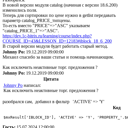
В новой версии модуля catalog (начиная с версии 18.6.200)
изменились поля.
Теперь для сортировки по цене нужно в getlist передавать
параметр catalog_PRICE_типцены.
То-есть вместо "PRICE"=>"ASC" указываем
"catalog_PRICE_1"=>"ASC".
https://dev.1c-bitrix.ru/learning/course/index.php?
COURSE_ID=43&LESSON_ID=12183#iblock_18_6_200
В старой версии модуля будет работать старый метод.
Johnny Po:
19.12.2019 09:00:00
Михаил спасибо за ваши статьи и помощь начинающим.
Как исключить неактивные торг. предложения ?
Johnny Po:
19.12.2019 09:00:00
Цитата
Johnny Po
написал:
Как исключить неактивные торг. предложения ?
разобрался сам, добавил в фильтр 'ACTIVE' => 'Y'
Код
Гость:
15.07.2024 12:00:00