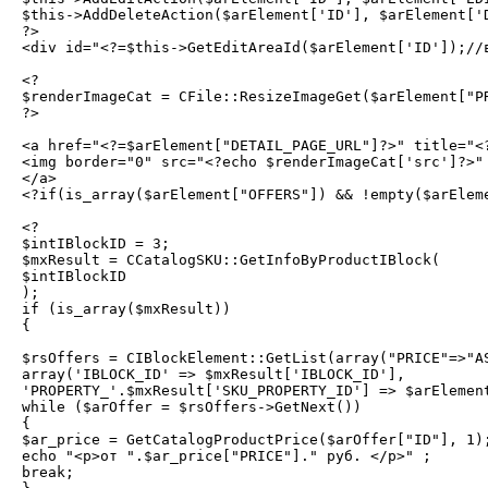
 $this->AddDeleteAction($arElement['ID'], $arElement['
 ?>

 <div id="<?=$this->GetEditAreaId($arElement['ID']);//
 <?

 $renderImageCat = CFile::ResizeImageGet($arElement["P
 ?>

 <a href="<?=$arElement["DETAIL_PAGE_URL"]?>" title="<?
 <img border="0" src="<?echo $renderImageCat['src']?>" 
 </a>

 <?if(is_array($arElement["OFFERS"]) && !empty($arEleme
 <?

 $intIBlockID = 3;

 $mxResult = CCatalogSKU::GetInfoByProductIBlock(

 $intIBlockID

 );

 if (is_array($mxResult))

 {

 $rsOffers = CIBlockElement::GetList(array("PRICE"=>"AS
 array('IBLOCK_ID' => $mxResult['IBLOCK_ID'],

 'PROPERTY_'.$mxResult['SKU_PROPERTY_ID'] => $arElement
 while ($arOffer = $rsOffers->GetNext())

 {

 $ar_price = GetCatalogProductPrice($arOffer["ID"], 1);
 echo "<p>от ".$ar_price["PRICE"]." руб. </p>" ;

 break;
