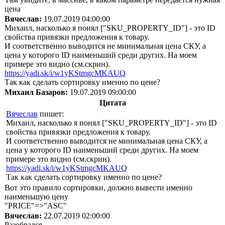
цена
Вячеслав:
19.07.2019 04:00:00
Михаил, насколько я понял ["SKU_PROPERTY_ID"] - это ID
свойства привязки предложения к товару.
И соответственно выводится не минимальная цена СКУ, а
цена у которого ID наименьший среди других. На моем
примере это видно (см.скрин).
https://yadi.sk/i/w1yKStmgcMKAUQ
Так как сделать сортировку именно по цене?
Михаил Базаров:
19.07.2019 09:00:00
Цитата
Вячеслав
пишет:
Михаил, насколько я понял ["SKU_PROPERTY_ID"] - это ID
свойства привязки предложения к товару.
И соответственно выводится не минимальная цена СКУ, а
цена у которого ID наименьший среди других. На моем
примере это видно (см.скрин).
https://yadi.sk/i/w1yKStmgcMKAUQ
Так как сделать сортировку именно по цене?
Вот это правило сортировки, должно вывести именно
наименьшую цену
"PRICE"=>"ASC"
Вячеслав:
22.07.2019 02:00:00
Разобрался.