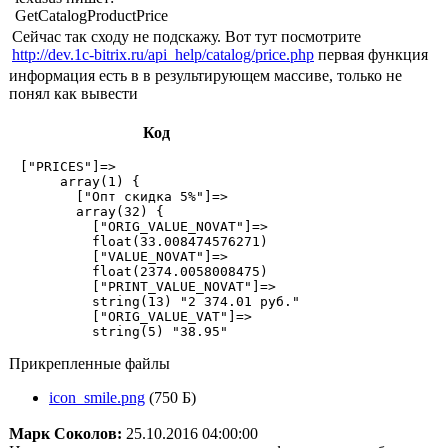
GetCatalogProductPrice
Сейчас так сходу не подскажу. Вот тут посмотрите
http://dev.1c-bitrix.ru/api_help/catalog/price.php
первая функция
информация есть в в результирующем массиве, только не
понял как вывести
Код
 ["PRICES"]=>

      array(1) {

        ["Опт скидка 5%"]=>

        array(32) {

          ["ORIG_VALUE_NOVAT"]=>

          float(33.008474576271)

          ["VALUE_NOVAT"]=>

          float(2374.0058008475)

          ["PRINT_VALUE_NOVAT"]=>

          string(13) "2 374.01 руб."

          ["ORIG_VALUE_VAT"]=>

          string(5) "38.95"
Прикрепленные файлы
icon_smile.png
(750 Б)
Марк Соколов:
25.10.2016 04:00:00