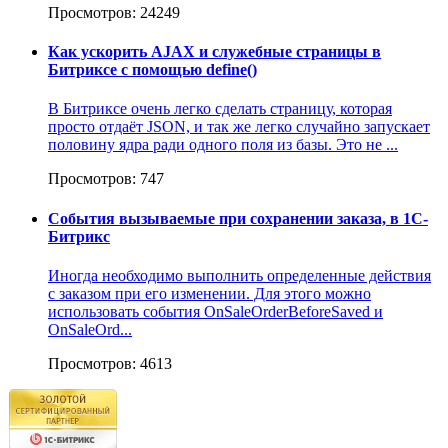
Просмотров: 24249
Как ускорить AJAX и служебные страницы в
Битриксе с помощью define()
В Битриксе очень легко сделать страницу, которая
просто отдаёт JSON, и так же легко случайно запускает
половину ядра ради одного поля из базы. Это не ...
Просмотров: 747
События вызываемые при сохранении заказа, в 1С-
Битрикс
Иногда необходимо выполнить определенные действия
с заказом при его изменении. Для этого можно
использовать события OnSaleOrderBeforeSaved и
OnSaleOrd...
Просмотров: 4613