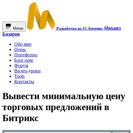
М
ихаил
Меню
Разработка на 1С-Битрикс
Базаров
Обо мне
Цены
Портфолио
Блог-note
Форум
Видео-уроки
Tools
Контакты
Вывести минимальную цену
торговых предложений в
Битрикс