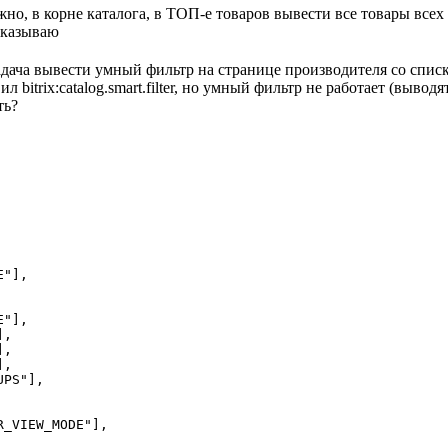
жно, в корне каталога, в ТОП-е товаров вывести все товары всех
сказываю
адача вывести умный фильтр на странице производителя со списко
вил bitrix:catalog.smart.filter, но умный фильтр не работает (выво
ть?
"],

"],

,

,

,

PS"],

_VIEW_MODE"],
