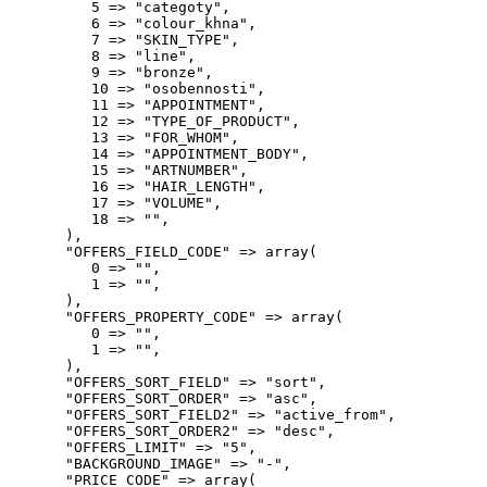
         5 => "categoty",

         6 => "colour_khna",

         7 => "SKIN_TYPE",

         8 => "line",

         9 => "bronze",

         10 => "osobennosti",

         11 => "APPOINTMENT",

         12 => "TYPE_OF_PRODUCT",

         13 => "FOR_WHOM",

         14 => "APPOINTMENT_BODY",

         15 => "ARTNUMBER",

         16 => "HAIR_LENGTH",

         17 => "VOLUME",

         18 => "",

      ),

      "OFFERS_FIELD_CODE" => array(

         0 => "",

         1 => "",

      ),

      "OFFERS_PROPERTY_CODE" => array(

         0 => "",

         1 => "",

      ),

      "OFFERS_SORT_FIELD" => "sort",

      "OFFERS_SORT_ORDER" => "asc",

      "OFFERS_SORT_FIELD2" => "active_from",

      "OFFERS_SORT_ORDER2" => "desc",

      "OFFERS_LIMIT" => "5",

      "BACKGROUND_IMAGE" => "-",

      "PRICE_CODE" => array(
