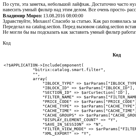
По сути, эта заметка, небольшой лайфхак. Достаточно часто ну
навесить умный фильтр над этим делом. Все очень просто- рас
Владимир Мороз:
13.08.2016 08:00:00
Здравствуйте, Михаил! Спасибо за статью. Как раз появилась з
Переделал на сatalog.section. Перед вызовом сatalog.section вста
Не могли бы вы подсказать как заставить умный фильтр работа
Код
Код
<?$APPLICATION->IncludeComponent(

            "bitrix:catalog.smart.filter",

            "",

            array(

                "IBLOCK_TYPE" => $arParams["IBLOCK_TYPE
                "IBLOCK_ID" => $arParams["IBLOCK_ID"],

                "SECTION_ID" => $arCurSection['ID'],

                "FILTER_NAME" => $arParams["FILTER_NAME
                "PRICE_CODE" => $arParams["PRICE_CODE"]
                "CACHE_TYPE" => $arParams["CACHE_TYPE"]
                "CACHE_TIME" => $arParams["CACHE_TIME"]
                "CACHE_GROUPS" => $arParams["CACHE_GROU
                "DISPLAY_ELEMENT_COUNT" => "Y",

                "SAVE_IN_SESSION" => "N",

                "FILTER_VIEW_MODE" => $arParams["FILTER
                "XML_EXPORT" => "Y",
