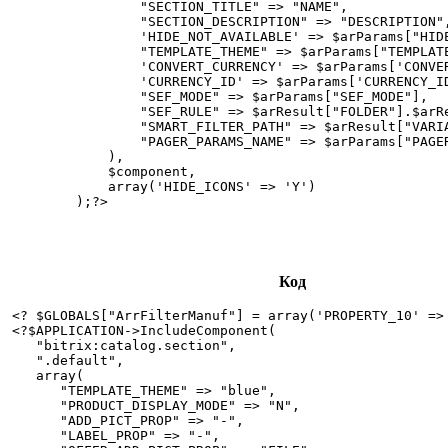
                "SECTION_TITLE" => "NAME",

                "SECTION_DESCRIPTION" => "DESCRIPTION",
                'HIDE_NOT_AVAILABLE' => $arParams["HIDE
                "TEMPLATE_THEME" => $arParams["TEMPLATE
                'CONVERT_CURRENCY' => $arParams['CONVER
                'CURRENCY_ID' => $arParams['CURRENCY_ID
                "SEF_MODE" => $arParams["SEF_MODE"],

                "SEF_RULE" => $arResult["FOLDER"].$arRe
                "SMART_FILTER_PATH" => $arResult["VARIA
                "PAGER_PARAMS_NAME" => $arParams["PAGER
            ),

            $component,

            array('HIDE_ICONS' => 'Y')

        );?>

Код
<? $GLOBALS["ArrFilterManuf"] = array('PROPERTY_10' => 
<?$APPLICATION->IncludeComponent(

   "bitrix:catalog.section", 

   ".default", 

   array(

      "TEMPLATE_THEME" => "blue",

      "PRODUCT_DISPLAY_MODE" => "N",

      "ADD_PICT_PROP" => "-",

      "LABEL_PROP" => "-",
