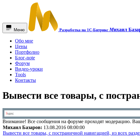
М
ихаил База
Меню
Разработка на 1С-Битрикс
Обо мне
Цены
Портфолио
Блог-note
Форум
Видео-уроки
Tools
Контакты
Вывести все товары, с постра
Внимание!
Все сообщения на форуме проходят модерацию. Ваш
Михаил Базаров:
13.08.2016 08:00:00
Вывести все товары, с постраничной навигацией, из всех разд