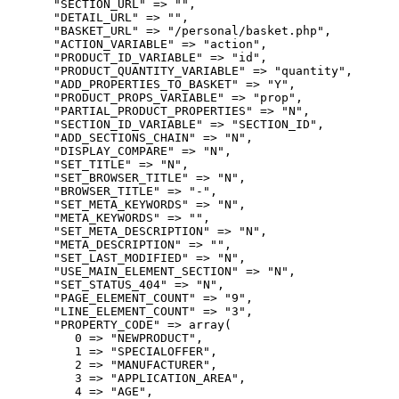
      "SECTION_URL" => "",

      "DETAIL_URL" => "",

      "BASKET_URL" => "/personal/basket.php",

      "ACTION_VARIABLE" => "action",

      "PRODUCT_ID_VARIABLE" => "id",

      "PRODUCT_QUANTITY_VARIABLE" => "quantity",

      "ADD_PROPERTIES_TO_BASKET" => "Y",

      "PRODUCT_PROPS_VARIABLE" => "prop",

      "PARTIAL_PRODUCT_PROPERTIES" => "N",

      "SECTION_ID_VARIABLE" => "SECTION_ID",

      "ADD_SECTIONS_CHAIN" => "N",

      "DISPLAY_COMPARE" => "N",

      "SET_TITLE" => "N",

      "SET_BROWSER_TITLE" => "N",

      "BROWSER_TITLE" => "-",

      "SET_META_KEYWORDS" => "N",

      "META_KEYWORDS" => "",

      "SET_META_DESCRIPTION" => "N",

      "META_DESCRIPTION" => "",

      "SET_LAST_MODIFIED" => "N",

      "USE_MAIN_ELEMENT_SECTION" => "N",

      "SET_STATUS_404" => "N",

      "PAGE_ELEMENT_COUNT" => "9",

      "LINE_ELEMENT_COUNT" => "3",

      "PROPERTY_CODE" => array(

         0 => "NEWPRODUCT",

         1 => "SPECIALOFFER",

         2 => "MANUFACTURER",

         3 => "APPLICATION_AREA",

         4 => "AGE",
