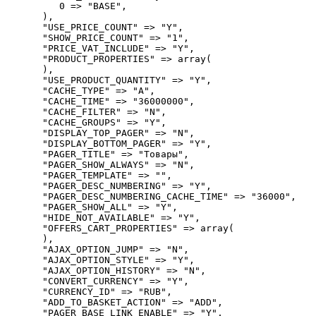
         0 => "BASE",

      ),

      "USE_PRICE_COUNT" => "Y",

      "SHOW_PRICE_COUNT" => "1",

      "PRICE_VAT_INCLUDE" => "Y",

      "PRODUCT_PROPERTIES" => array(

      ),

      "USE_PRODUCT_QUANTITY" => "Y",

      "CACHE_TYPE" => "A",

      "CACHE_TIME" => "36000000",

      "CACHE_FILTER" => "N",

      "CACHE_GROUPS" => "Y",

      "DISPLAY_TOP_PAGER" => "N",

      "DISPLAY_BOTTOM_PAGER" => "Y",

      "PAGER_TITLE" => "Товары",

      "PAGER_SHOW_ALWAYS" => "N",

      "PAGER_TEMPLATE" => "",

      "PAGER_DESC_NUMBERING" => "Y",

      "PAGER_DESC_NUMBERING_CACHE_TIME" => "36000",

      "PAGER_SHOW_ALL" => "Y",

      "HIDE_NOT_AVAILABLE" => "Y",

      "OFFERS_CART_PROPERTIES" => array(

      ),

      "AJAX_OPTION_JUMP" => "N",

      "AJAX_OPTION_STYLE" => "Y",

      "AJAX_OPTION_HISTORY" => "N",

      "CONVERT_CURRENCY" => "Y",

      "CURRENCY_ID" => "RUB",

      "ADD_TO_BASKET_ACTION" => "ADD",

      "PAGER_BASE_LINK_ENABLE" => "Y",
