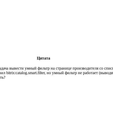
Цитата
адача вывести умный фильтр на странице производителя со списко
вил bitrix:catalog.smart.filter, но умный фильтр не работает (выв
ть?