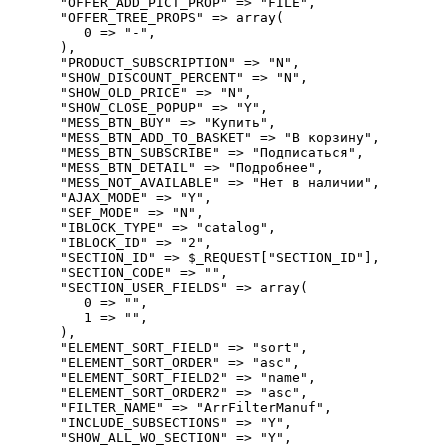
      "OFFER_ADD_PICT_PROP" => "FILE",

      "OFFER_TREE_PROPS" => array(

         0 => "-",

      ),

      "PRODUCT_SUBSCRIPTION" => "N",

      "SHOW_DISCOUNT_PERCENT" => "N",

      "SHOW_OLD_PRICE" => "N",

      "SHOW_CLOSE_POPUP" => "Y",

      "MESS_BTN_BUY" => "Купить",

      "MESS_BTN_ADD_TO_BASKET" => "В корзину",

      "MESS_BTN_SUBSCRIBE" => "Подписаться",

      "MESS_BTN_DETAIL" => "Подробнее",

      "MESS_NOT_AVAILABLE" => "Нет в наличии",

      "AJAX_MODE" => "Y",

      "SEF_MODE" => "N",

      "IBLOCK_TYPE" => "catalog",

      "IBLOCK_ID" => "2",

      "SECTION_ID" => $_REQUEST["SECTION_ID"],

      "SECTION_CODE" => "",

      "SECTION_USER_FIELDS" => array(

         0 => "",

         1 => "",

      ),

      "ELEMENT_SORT_FIELD" => "sort",

      "ELEMENT_SORT_ORDER" => "asc",

      "ELEMENT_SORT_FIELD2" => "name",

      "ELEMENT_SORT_ORDER2" => "asc",

      "FILTER_NAME" => "ArrFilterManuf",

      "INCLUDE_SUBSECTIONS" => "Y",

      "SHOW_ALL_WO_SECTION" => "Y",
