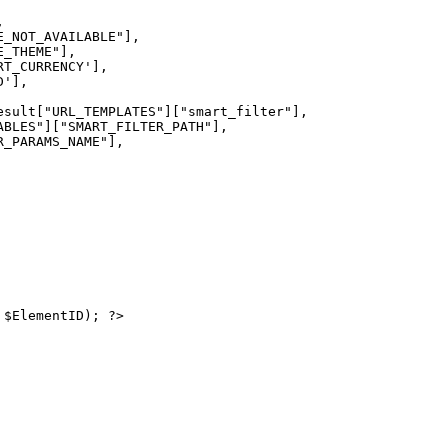


_NOT_AVAILABLE"],

_THEME"],

T_CURRENCY'],

'],

sult["URL_TEMPLATES"]["smart_filter"],

BLES"]["SMART_FILTER_PATH"],

_PARAMS_NAME"],

$ElementID); ?>
