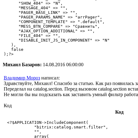
      "SHOW_404" => "N",

      "MESSAGE_404" => "",

      "PAGER_BASE_LINK" => "",

      "PAGER_PARAMS_NAME" => "arrPager",

      "COMPONENT_TEMPLATE" => ".default",

      "MESS_BTN_COMPARE" => "Сравнить",

      "AJAX_OPTION_ADDITIONAL" => "",

      "FILE_404" => "",

      "DISABLE_INIT_JS_IN_COMPONENT" => "N"

   ),

   false

);?>
Михаил Базаров:
14.08.2016 06:00:00
Владимир Мороз
написал:
Здравствуйте, Михаил! Спасибо за статью. Как раз появилась з
Переделал на сatalog.section. Перед вызовом сatalog.section вста
Не могли бы вы подсказать как заставить умный фильтр работа
Код
Код
 <?$APPLICATION->IncludeComponent(

            "bitrix:catalog.smart.filter",

            "",

            array(
