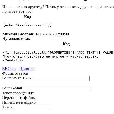
Или как-то по другому? Потому что во всех других вариантах 
по итогу вот что:
Код
Михаил Базаров:
14.02.2026 02:00:00
Ну можно и так
Код
<?if(!empty($arResult["PROPERTIES"]["ADD_TEXT"]['VALUE'
Что-то если свойство не пустое - что-то выбрано

BBCode
Правила
Форма ответов
Ваше имя
*
Ваш E-Mail
Текст сообщения
*
Перетащите файлы
Ничего не найдено