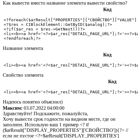
Как вывести вместо название элемента вывести свойство?
Код
<?foreach($arResult["PROPERTIES"]["СВОЙСТВО"]["VALUE"] 
<?$res = CIBlockElement::GetByID($analog);?> 

<?if($ar_res = $res->GetNext())?> 

<li><b><a href='<?=$ar_res["DETAIL_PAGE_URL"];?>'><?=$a
<?endforeach;?>
Название элемента
Код
<li><b><a href='<?=$ar_res["DETAIL_PAGE_URL"];?>'><?=$
Свойство элемента
Код
<li><b><a href='<?=$ar_res["DETAIL_PAGE_URL"];?>'><?=$
Надеюсь понятно объяснил)
Максим:
03.07.2022 04:00:00
Здравствуйте! Подскажите, пожалуйста,
Хочу вывести срок годности на видном месте, где он
заполнен. Использую ваш 1 пример <? if
($arResult["DISPLAY_PROPERTIES"]['СВОЙСТВО']){?> //
если не пустое <?=$arResult['DISPLAY_PROPERTIES']