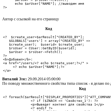
      echo $arUser["NAME"]; //выводим имя 

?>

Автор с ссылкой на его страницу
Код
<?  $create_user=$arResult["CREATED_BY"];   

   $GLOBALS['users'] = array("CREATED_BY" =>  

   $create_user);  $userid= $create_user; 

   $rsUser = CUser::GetByID($userid);   

   $arUser = $rsUser->Fetch();  

?>  

<b>Добавил</b>:  

<a href="/users/<? echo $create_user;?>/" > 

     <? echo $arUser["NAME"];?> 

Виталий Элс:
29.09.2014 05:00:00
По поводу множественного свойства типа список - я делаю по 
Код
<? foreach($arResult["DISPLAY_PROPERTIES"]["ATT_COMPANY
              <? if ($ZNACH == 'Свойство_1'): ?> 

              <p>Выведет контент для свойства 1</p>

              <? endif ?>
