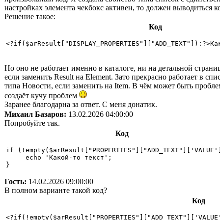
настройках элемента чекбокс активен, то должен выводиться код
Решение такое:
Код
<?if($arResult["DISPLAY_PROPERTIES"]["ADD_TEXT"]):?>Ка
Но оно не работает именно в каталоге, ни на детальной страниц
если заменить Result на Element. Зато прекрасно работает в сп
типа Новости, если заменить на Item. В чём может быть пробле
создаёт кучу проблем
Заранее благодарна за ответ. С меня донатик.
Михаил Базаров:
13.02.2026 04:00:00
Попробуйте так.
Код
if (!empty($arResult["PROPERTIES"]["ADD_TEXT"]['VALUE']
     echo 'Какой-то текст';

Гость:
14.02.2026 09:00:00
В полном варианте такой код?
Код
<?if(!empty($arResult["PROPERTIES"]["ADD_TEXT"]['VALUE