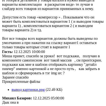
И теперь в детальной у товара каталога нужно выводить
варианты комплектации в раскрытом виде- те лучше в
слайдер всех товаров из вариантов привязанных к нему.
Допустим есть товар «компрессор » . Показываем что он
может быть комплектоваться вариантом 1 ( и выводим товары
варианта 1) , комплектоваться вариантом 2 ( и выводим
товары варианта 2) и тд.
Вот все товары всех вариантов должны быть выведены по
умолчанию а при нажатии на ссылку вариант1 оставаться
только товары которые стоят в варианте 1
Гость:
12.12.2025 10:00:00
Миша привет, спасибо за уроки! вот подскажи, получаю в
компоненте самописном вот такой массив , см принтскрин.
подскажи как мне в шаблон отображать картинку "детайл
пикчер" именно картинкой а не просто путь , как забрать в
шаблон и сформировать в тэг img src ?
Заранее спасибо
Прикрепленные файлы
вывод картинки.png
(22.49 КБ)
Михаил Базаров:
12.12.2025 05:00:00
Дык она в