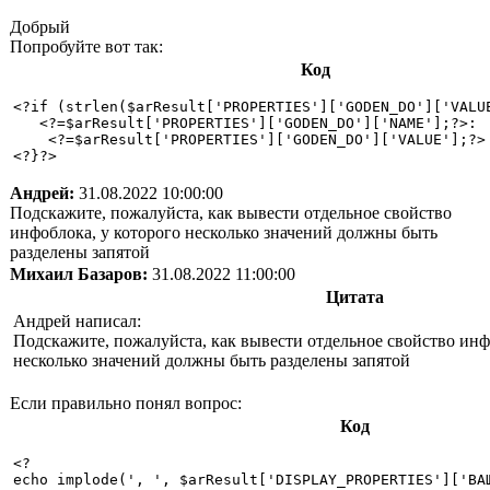
Добрый
Попробуйте вот так:
Код
<?if (strlen($arResult['PROPERTIES']['GODEN_DO']['VALUE
   <?=$arResult['PROPERTIES']['GODEN_DO']['NAME'];?>:

    <?=$arResult['PROPERTIES']['GODEN_DO']['VALUE'];?>

Андрей:
31.08.2022 10:00:00
Подскажите, пожалуйста, как вывести отдельное свойство
инфоблока, у которого несколько значений должны быть
разделены запятой
Михаил Базаров:
31.08.2022 11:00:00
Цитата
Андрей написал:
Подскажите, пожалуйста, как вывести отдельное свойство инф
несколько значений должны быть разделены запятой
Если правильно понял вопрос:
Код
<?

echo implode(', ', $arResult['DISPLAY_PROPERTIES']['ВАШ