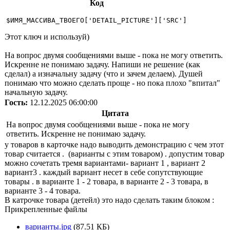
Код
$ИМЯ_МАССИВА_ТВОЕГО['DETAIL_PICTURE']['SRC']
Этот ключ и используй)
На вопрос двумя сообщениями выше - пока не могу ответить.
Искренне не понимаю задачу. Напиши не решение (как
сделал) а изначальну задачу (что и зачем делаем). Душей
понимаю что можно сделать проще - но пока плохо "впитал"
начальную задачу.
Гость:
12.12.2025 06:00:00
Цитата
На вопрос двумя сообщениями выше - пока не могу
ответить. Искренне не понимаю задачу.
у товаров в карточке надо выводить демонстрацию с чем этот
товар считается . (варианты с этим товаром) . допустим товар
можно сочетать тремя вариантами- вариант 1 , вариант 2
вариант3 . каждый вариант несет в себе сопутствующие
товары . в варианте 1 - 2 товара, в варианте 2 - 3 товара, в
варианте 3 - 4 товара.
В катрочке товара (детейл) это надо сделать таким блоком :
Прикрепленные файлы
варианты.jpg
(87.51 КБ)