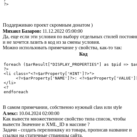
?>
Поддерживаю проект скромным донатом )
Михаил Базаров:
11.12.2022 05:00:00
Да, еще если эти условия по выбору отдельных стилей поcтоя
и не хочется лазить в код из за смены условия.
Можно использовать примечание у свойства, как-то так:
Код
foreach ($arResult["DISPLAY_PROPERTIES"] as $pid => $ar
?>

<li class="<?=$arProperty['HINT']?>">

     <?=$arProperty['NAME']?>: <?=$arProperty['VALUE']?
</li>

<?

endforeach
В самом примечании, собственно нужный class или style
Алекс:
10.04.2024 02:00:00
Как вывести множественное свойство типа список, чтобы
вывести Значение и XML_ID в массиве ?
Задачи - создать перелинквку из товара, прописав название и
ссылки на статичные страницы сайта.