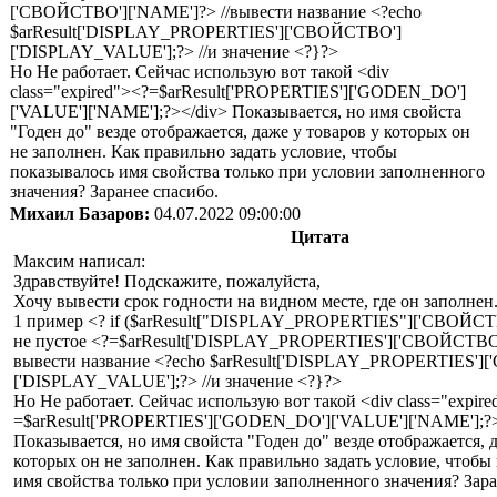
['СВОЙСТВО']['NAME']?> //вывести название <?echo
$arResult['DISPLAY_PROPERTIES']['СВОЙСТВО']
['DISPLAY_VALUE'];?> //и значение <?}?>
Но Не работает. Сейчас использую вот такой <div
class="expired"><?=$arResult['PROPERTIES']['GODEN_DO']
['VALUE']['NAME'];?></div> Показывается, но имя свойста
"Годен до" везде отображается, даже у товаров у которых он
не заполнен. Как правильно задать условие, чтобы
показывалось имя свойства только при условии заполненного
значения? Заранее спасибо.
Михаил Базаров:
04.07.2022 09:00:00
Цитата
Максим написал:
Здравствуйте! Подскажите, пожалуйста,
Хочу вывести срок годности на видном месте, где он заполне
1 пример <? if ($arResult["DISPLAY_PROPERTIES"]['СВОЙСТВ
не пустое <?=$arResult['DISPLAY_PROPERTIES']['СВОЙСТВО'
вывести название <?echo $arResult['DISPLAY_PROPERTIES']
['DISPLAY_VALUE'];?> //и значение <?}?>
Но Не работает. Сейчас использую вот такой <div class="expire
=$arResult['PROPERTIES']['GODEN_DO']['VALUE']['NAME'];?>
Показывается, но имя свойста "Годен до" везде отображается, 
которых он не заполнен. Как правильно задать условие, чтобы
имя свойства только при условии заполненного значения? Зара