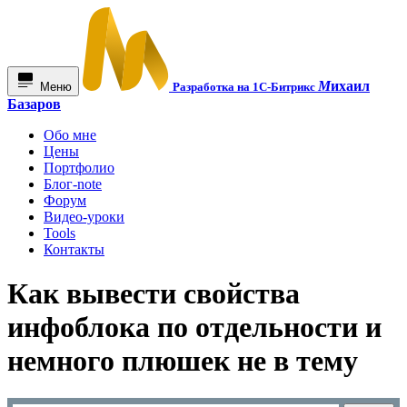
М
ихаил
Меню
Разработка на 1С-Битрикс
Базаров
Обо мне
Цены
Портфолио
Блог-note
Форум
Видео-уроки
Tools
Контакты
Как вывести свойства
инфоблока по отдельности и
немного плюшек не в тему