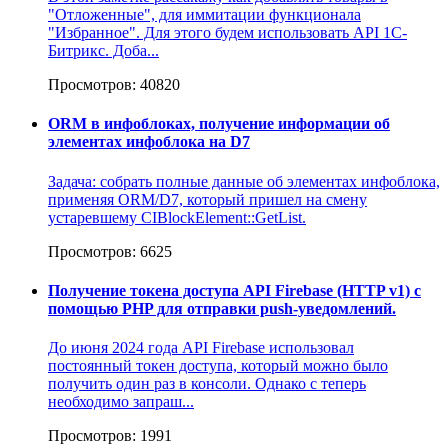
"Отложенные", для иммитации функционала
"Избранное". Для этого будем использовать API 1С-
Битрикс. Доба...
Просмотров: 40820
ORM в инфоблоках, получение информации об
элементах инфоблока на D7
Задача: собрать полные данные об элементах инфоблока,
применяя ORM/D7, который пришел на смену
устаревшему CIBlockElement::GetList.
Просмотров: 6625
Получение токена доступа API Firebase (HTTP v1) с
помощью PHP для отправки push-уведомлений.
До июня 2024 года API Firebase использовал
постоянный токен доступа, который можно было
получить один раз в консоли. Однако с теперь
необходимо запраш...
Просмотров: 1991