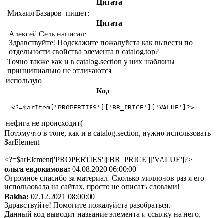
Цитата
Михаил Базаров пишет:
Цитата
Алексей Сель написал:
Здравствуйте! Подскажите пожалуйста как вывести по
отдельности свойства элемента в catalog.top?
Точно также как и в catalog.section у них шаблоны
принципиально не отличаются
использую
Код
 <?=$arItem['PROPERTIES']['BR_PRICE']['VALUE']?> 
нефига не происходит(
Потомучто в топе, как и в catalog.section, нужно использовать
$arElement
<?=$arElement['PROPERTIES']['BR_PRICE']['VALUE']?>
ольга евдокимова:
04.08.2020 06:00:00
Огромное спасибо за материал! Сколько миллонов раз я его
использовала на сайтах, просто не описать словами!
Bakha:
02.12.2021 08:00:00
Здравствуйте! Помогите пожалуйста разобраться.
Данный код выводит название элемента и ссылку на него.