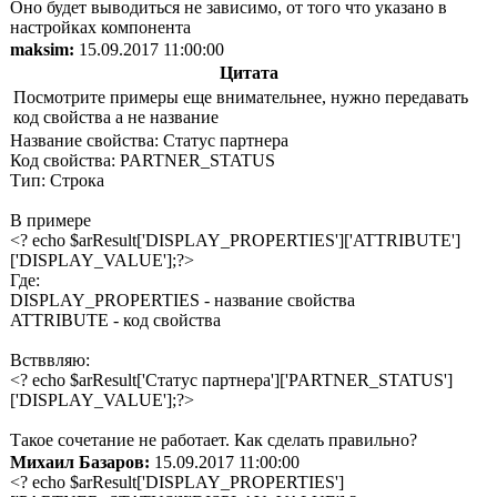
Оно будет выводиться не зависимо, от того что указано в
настройках компонента
maksim:
15.09.2017 11:00:00
Цитата
Посмотрите примеры еще внимательнее, нужно передавать
код свойства а не название
Название свойства: Статус партнера
Код свойства: PARTNER_STATUS
Тип: Строка
В примере
<? echo $arResult['DISPLAY_PROPERTIES']['ATTRIBUTE']
['DISPLAY_VALUE'];?>
Где:
DISPLAY_PROPERTIES - название свойства
ATTRIBUTE - код свойства
Встввляю:
<? echo $arResult['Статус партнера']['PARTNER_STATUS']
['DISPLAY_VALUE'];?>
Такое сочетание не работает. Как сделать правильно?
Михаил Базаров:
15.09.2017 11:00:00
<? echo $arResult['DISPLAY_PROPERTIES']