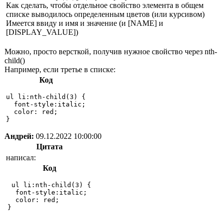
Как сделать, чтобы отдельное свойство элемента в общем
списке выводилось определенным цветов (или курсивом)
Имеется ввиду и имя и значение (и [NAME] и
[DISPLAY_VALUE])
Можно, просто версткой, получив нужное свойство через nth-
child()
Например, если третье в списке:
Код
ul li:nth-child(3) {

  font-style:italic;

  color: red;

Андрей:
09.12.2022 10:00:00
Цитата
написал:
Код
 ul li:nth-child(3) {

  font-style:italic;

  color: red;

}
