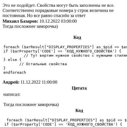
Это не подойдет. Свойства могут быть заполнены не все.
Соответственно порядковые номера у строк величина не
постоянная. Но все равно спасибо за ответ
Михаил Базаров:
10.12.2022 03:00:00
Тогда посложнее заморочка)
Код
foreach ($arResult["DISPLAY_PROPERTIES"] as $pid => $ar
if ($arProperty['CODE'] == 'КОД_НУЖНОГО_СВОЙСТВА') {

         // Тут вертим нужное свойство с нужными стилям
} else {

       // Остальные свойства

}

Андрей:
11.12.2022 11:00:00
Цитата
написал:
Тогда посложнее заморочка)
Код
 foreach ($arResult["DISPLAY_PROPERTIES"] as $pid => $
if ($arProperty['CODE'] == 'КОД_НУЖНОГО_СВОЙСТВА') {
