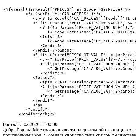
<?foreach($arResult["PRICES"] as $code=>$arPrice):?>

         <?if($arPrice["CAN_ACCESS"]):?>

            <p><?=$arResult["CAT_PRICES"][$code]["TITLE
            <?if($arParams["PRICE_VAT_SHOW_VALUE"] && (
               <?if($arParams["PRICE_VAT_INCLUDE"]):?>

                  (<?echo GetMessage("CATALOG_PRICE_VAT
               <?else:?>

                  (<?echo GetMessage("CATALOG_PRICE_NOV
               <?endif?>

            <?endif;?>:&nbsp;

            <?if($arPrice["DISCOUNT_VALUE"] < $arPrice[
               <s><?=$arPrice["PRINT_VALUE"]?></s> <sp
               <?if($arParams["PRICE_VAT_SHOW_VALUE"]):
                  <?=GetMessage("CATALOG_VAT")?>:&nbsp
               <?endif;?>

            <?else:?>

               <span class="catalog-price"><?=$arPrice[
               <?if($arParams["PRICE_VAT_SHOW_VALUE"]):
                  <?=GetMessage("CATALOG_VAT")?>:&nbsp
               <?endif;?>

            <?endif?>

            </p>

         <?endif;?>

      <?endforeach;?>
Гость:
13.02.2026 11:00:00
Добрый день! Мне нужно вывести на детальной странице в эле
произвольный код. Я создала свойство типа список с единстве