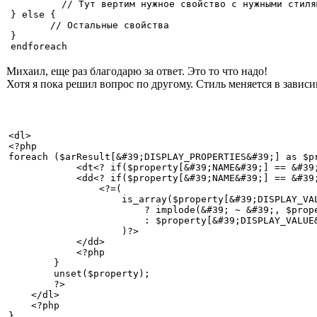
         // Тут вертим нужное свойство с нужными стилям
} else {

       // Остальные свойства

}

endforeach
Михаил, еще раз благодарю за ответ. Это то что надо!
Хотя я пока решил вопрос по другому. Стиль меняется в завис
<dl>

<?php

foreach ($arResult[&#39;DISPLAY_PROPERTIES&#39;] as $pr
            <dt<? if($property[&#39;NAME&#39;] == &#39
            <dd<? if($property[&#39;NAME&#39;] == &#39
                <?=(

                    is_array($property[&#39;DISPLAY_VAL
                        ? implode(&#39; ~ &#39;, $prope
                        : $property[&#39;DISPLAY_VALUE&
                    )?>

            </dd>

            <?php

        }

        unset($property);

        ?>

    </dl>

    <?php

}
