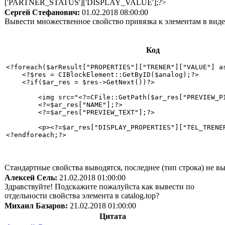
['PARTNER_STATUS']['DISPLAY_VALUE'];?>
Сергей Стефанович:
01.02.2018 08:00:00
Вывести множественное свойство привязка к элементам в виде
Код
<?foreach($arResult["PROPERTIES"]["TRENER"]["VALUE"] as
    <?$res = CIBlockElement::GetByID($analog);?>

    <?if($ar_res = $res->GetNext())?>

        <img src="<?=CFile::GetPath($ar_res["PREVIEW_PI
        <?=$ar_res["NAME"];?>

        <?=$ar_res["PREVIEW_TEXT"];?>

        <p><?=$ar_res["DISPLAY_PROPERTIES"]["TEL_TRENER
<?endforeach;?>

Стандартные свойства выводятся, последнее (тип строка) не в
Алексей Сель:
21.02.2018 01:00:00
Здравствуйте! Подскажите пожалуйста как вывести по
отдельности свойства элемента в catalog.top?
Михаил Базаров:
21.02.2018 01:00:00
Цитата