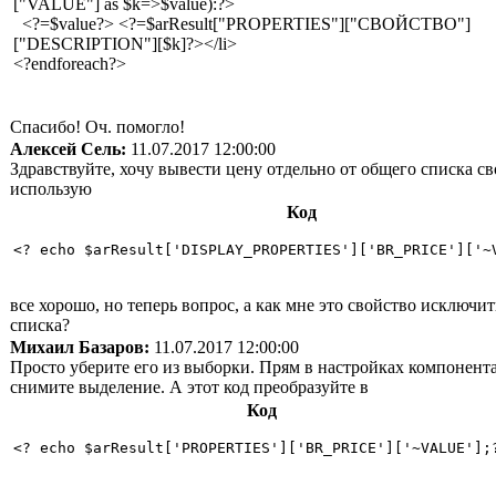
["VALUE"] as $k=>$value):?>
<?=$value?> <?=$arResult["PROPERTIES"]["СВОЙСТВО"]
["DESCRIPTION"][$k]?></li>
<?endforeach?>
Спасибо! Оч. помогло!
Алексей Сель:
11.07.2017 12:00:00
Здравствуйте, хочу вывести цену отдельно от общего списка св
использую
Код
<? echo $arResult['DISPLAY_PROPERTIES']['BR_PRICE']['~
все хорошо, но теперь вопрос, а как мне это свойство исключит
списка?
Михаил Базаров:
11.07.2017 12:00:00
Просто уберите его из выборки. Прям в настройках компонент
снимите выделение. А этот код преобразуйте в
Код
<? echo $arResult['PROPERTIES']['BR_PRICE']['~VALUE'];