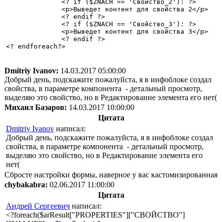
              <? if ($ZNACH == 'Свойство_2'): ?>

              <p>Выведет контент для свойства 2</p>

              <? endif ?>

              <? if ($ZNACH == 'Свойство_3'): ?>

              <p>Выведет контент для свойства 3</p>

              <? endif ?>

<? endforeach?>

Dmitriy Ivanov:
14.03.2017 05:00:00
Добрый день, подскажите пожалуйста, я в инфоблоке создал
свойства, в параметре компонента - детальный просмотр,
выделяю это свойство, но в Редактирование элемента его нет(
Михаил Базаров:
14.03.2017 10:00:00
Цитата
Dmitriy Ivanov
написал:
Добрый день, подскажите пожалуйста, я в инфоблоке создал
свойства, в параметре компонента - детальный просмотр,
выделяю это свойство, но в Редактирование элемента его
нет(
Сбросте настройки формы, наверное у вас кастомизированная
chybakabra:
02.06.2017 11:00:00
Цитата
Андрей Сергеевич
написал:
<?foreach($arResult["PROPERTIES"]["СВОЙСТВО"]