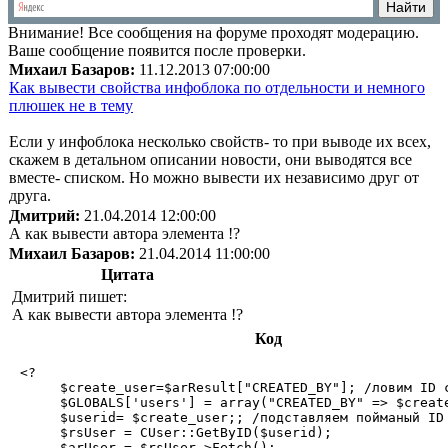
Внимание!
Все сообщения на форуме проходят модерацию.
Ваше сообщение появится после проверки.
Михаил Базаров:
11.12.2013 07:00:00
Как вывести свойства инфоблока по отдельности и немного
плюшек не в тему
Если у инфоблока несколько свойств- то при выводе их всех,
скажем в детальном описании новости, они выводятся все
вместе- списком. Но можно вывести их независимо друг от
друга.
Дмитрий:
21.04.2014 12:00:00
А как вывести автора элемента !?
Михаил Базаров:
21.04.2014 11:00:00
Цитата
Дмитрий пишет:
А как вывести автора элемента !?
Код
 <? 

      $create_user=$arResult["CREATED_BY"]; /ловим ID с
      $GLOBALS['users'] = array("CREATED_BY" => $create
      $userid= $create_user;; /подставляем пойманый ID 
      $rsUser = CUser::GetByID($userid); 

      $arUser = $rsUser->Fetch(); 
