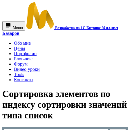
М
ихаил
Меню
Разработка на 1С-Битрикс
Базаров
Обо мне
Цены
Портфолио
Блог-note
Форум
Видео-уроки
Tools
Контакты
Сортировка элементов по
индексу сортировки значений
типа список