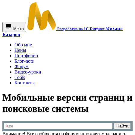
М
ихаил
Меню
Разработка на 1С-Битрикс
Базаров
Обо мне
Цены
Портфолио
Блог-note
Форум
Видео-уроки
Tools
Контакты
Мобильные версии страниц и
поисковые системы
Внимание!
Все сообщения на форуме проходят модерацию.