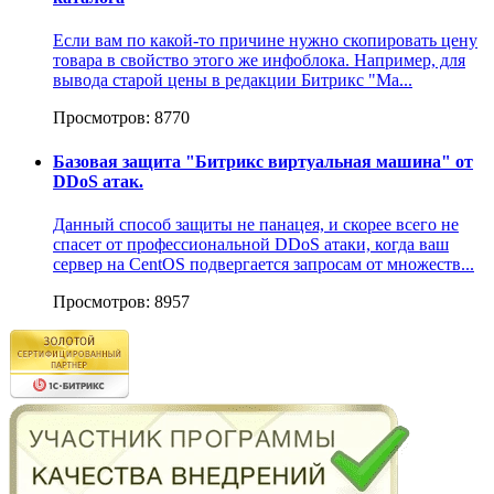
Если вам по какой-то причине нужно скопировать цену
товара в свойство этого же инфоблока. Например, для
вывода старой цены в редакции Битрикс "Ма...
Просмотров: 8770
Базовая защита "Битрикс виртуальная машина" от
DDoS атак.
Данный способ защиты не панацея, и скорее всего не
спасет от профессиональной DDoS атаки, когда ваш
сервер на CentOS подвергается запросам от множеств...
Просмотров: 8957