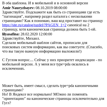
В оба шаблона. И в мобильной и в основной версии
Amir Nauryzbayev:
08.10.2019 08:00:00
Здравствуйте. Подскажите как быть со страницами где есть
"пагинация", например раздел каталога с несколькими
страницами? Как я понимаю, ваш код проставит на страницу
https://site.ru/catalog/razdel/?PAGEN_1=2
canonical на 2
страницу, хотя каноническая страница должна быть 1-ой.
lilyasafina:
28.02.2020 12:00:00
Здравствуйте, Михаил.
Сделали мобильный шаблон сайтов, прописали для
поисковых систем информацию, как вы советуете. (Спасибо,
что вы такую важную информацию выложили!)
С Гуглом вопрос.... Сейчас у них приоритет индексации - по
мобильной версии. А у меня все type=pda окзались в
исключениях.
Может быть, имеет смысл, сделать type=pda каноничными
страницами?
Но! В Яндексе все нормально! МОжно ли поменять
"ориентацию" на канонические страницы исключительно для
Гугл?