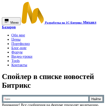
М
ихаил
Меню
Разработка на 1С-Битрикс
Базаров
Обо мне
Цены
Портфолио
Блог-note
Форум
Видео-уроки
Tools
Контакты
Спойлер в списке новостей
Битрикс
Внимание!
Все сообщения на форуме проходят модерацию.