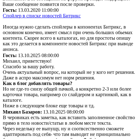
Ваше сообщение появится после проверки.
Гость:
13.03.2020 11:00:00
Спойлер в списке новостей Битрикс
Иногда нужно сделать спойлеры в копонентах Битрикс, в
основном конечно, имеет смысл при очень больших обьемах
контента. Скорее всего в каталогах, но для простоты опишу
как это делается в компоненте новостей Битрикс при выводе
анонса.
Гость:
13.10.2025 08:00:00
Михаил, приветствую!
Спасибо за вашу работу.
Очень актуальный вопрос, на который не у кого нет решения.
Даже в аспро максимум нет норм решения.
Как в блог добавлять товары?
Но не где-то снизу общей пачкой, а конкретно 2-3 или более
карточки товара, например со слайдером и картинкой, как в
каталоге.
Ниже в следующем блоке еще товары и тд.
Михаил Базаров:
13.10.2025 08:00:00
В черовиках есть заметка, как вставить заполненное свойство
прямо в тело новости/статьи в любом месте текста.
Через недельку ее выпущу, ну и соотвсественно сможете
адаптировать под себя- что там выводит не принципиально