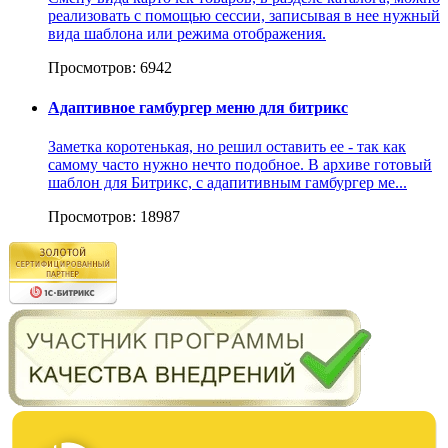
реализовать с помощью сессии, записывая в нее нужный
вида шаблона или режима отображения.
Просмотров: 6942
Адаптивное гамбургер меню для битрикс
Заметка коротенькая, но решил оставить ее - так как
самому часто нужно нечто подобное. В архиве готовый
шаблон для Битрикс, с адапитивным гамбургер ме...
Просмотров: 18987