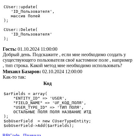
CUser::update(

   'ID_Пользователя',

   массив Полей

);

CUser::Delete(

   'ID_Пользователя'

Гость:
01.10.2024 11:00:00
Добрый день. Подскажите , если мне необходимо создать у
существующего пользователя своё кастомное поле , например
, тип строка. Какой метод мне необходимо использовать?
Михаил Базаров:
02.10.2024 12:00:00
Как-то так:
Код
$arFields = array(

    "ENTITY_ID" => 'USER',

    "FIELD_NAME" => 'UF_КОД_ПОЛЯ',

    "USER_TYPE_ID" => 'ТИП ПОЛЯ',

    ОСТАЛЬНЫЕ ПОЛЯ ПОЛЯ НАЗВАНИЕ ИТД

);

$obUserField  = new CUserTypeEntity;

BBCode
Правила