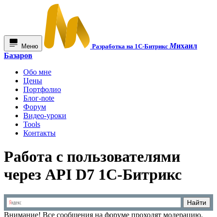
М
ихаил
Меню
Разработка на 1С-Битрикс
Базаров
Обо мне
Цены
Портфолио
Блог-note
Форум
Видео-уроки
Tools
Контакты
Работа с пользователями
через API D7 1С-Битрикс
Внимание!
Все сообщения на форуме проходят модерацию.