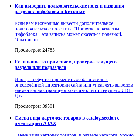
Как выводить пользовательские поля и названия
разделов инфоблока в Битриксе
Если вам необходимо вывести дополнительное
пользовательское поле типа "Привязка к разделам
инфоблока", эта записка может оказаться полезной.
Опыт испо...
Просмотров: 24783
Если папка то применяем, проверка текущего
раздела или подраздела
Иногда требуется применить особый стиль к
определённой директории сайта или управлять выводом
элементов на странице в зависимости от текущего URL.
Для...
Просмотров: 39501
Смена вида карточек товаров в catalog.section с
иммитацией AJAX
Смену вида карточек товаров, в разделе каталога, можно