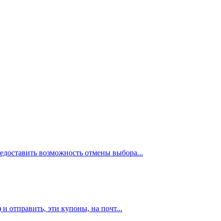
едоставить возможность отмены выбора...
и отправить, эти купоны, на почт...