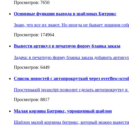
Просмотров: 7650
Основные функции вывода в шаблонах Битрикс
Знаю, что все их знают. Но иногда не бывает лишним собр
Просмотров: 174964
Вывести артикул в печатную форму бланка заказа
Задача: в печатную форму бланка заказа добавить артикул
Просмотров: 6449
Список новостей с автопрокруткой через overflow:scrol
Простенький javascript позволит сделать автопрокрутку 
Просмотров: 8817
Малая корзина Битрикс, упрощенный шаблон
Шаблон малой корзины битрикс, который можно вывести в 