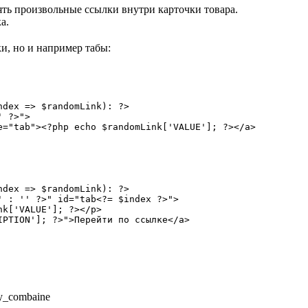
ять произвольные ссылки внутри карточки товара.
а.
и, но и например табы:
dex => $randomLink): ?>

 ?>">

="tab"><?php echo $randomLink['VALUE']; ?></a>

dex => $randomLink): ?>

 : '' ?>" id="tab<?= $index ?>">

k['VALUE']; ?></p>

PTION']; ?>">Перейти по ссылке</a>

y_combaine