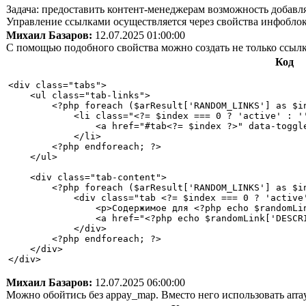
Задача: предоставить контент-менеджерам возможность добавл
Управление ссылками осуществляется через свойства инфоблок
Михаил Базаров:
12.07.2025 01:00:00
С помощью подобного свойства можно создать не только ссылк
Код
<div class="tabs">

    <ul class="tab-links">

        <?php foreach ($arResult['RANDOM_LINKS'] as $in
            <li class="<?= $index === 0 ? 'active' : ''
                <a href="#tab<?= $index ?>" data-toggle
            </li>

        <?php endforeach; ?>

    </ul>

    <div class="tab-content">

        <?php foreach ($arResult['RANDOM_LINKS'] as $in
            <div class="tab <?= $index === 0 ? 'active'
                <p>Содержимое для <?php echo $randomLin
                <a href="<?php echo $randomLink['DESCRI
            </div>

        <?php endforeach; ?>

    </div>

</div>
Михаил Базаров:
12.07.2025 06:00:00
Можно обойтись без appay_map. Вместо него использовать arra