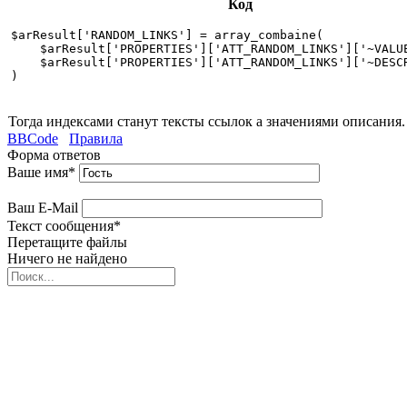
Код
$arResult['RANDOM_LINKS'] = array_combaine(

    $arResult['PROPERTIES']['ATT_RANDOM_LINKS']['~VALUE
    $arResult['PROPERTIES']['ATT_RANDOM_LINKS']['~DESCR
)
Тогда индексами станут тексты ссылок а значениями описания.
BBCode
Правила
Форма ответов
Ваше имя
*
Ваш E-Mail
Текст сообщения
*
Перетащите файлы
Ничего не найдено