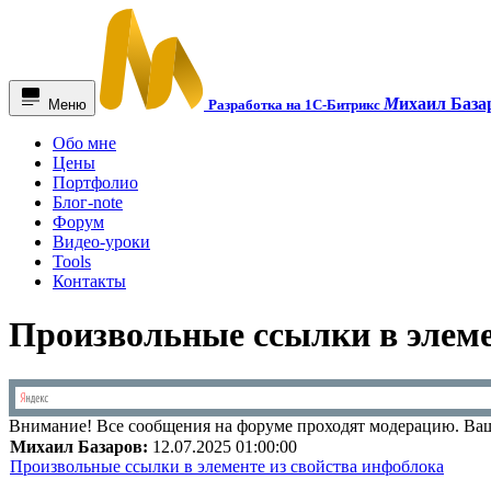
М
ихаил База
Меню
Разработка на 1С-Битрикс
Обо мне
Цены
Портфолио
Блог-note
Форум
Видео-уроки
Tools
Контакты
Произвольные ссылки в элеме
Внимание!
Все сообщения на форуме проходят модерацию. Ваш
Михаил Базаров:
12.07.2025 01:00:00
Произвольные ссылки в элементе из свойства инфоблока