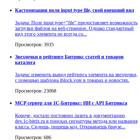
Кастомизация поля input type file, свой внешний вид
Задача: Поле input type="file" предоставляет возможность
загрузки файлов на веб-странице. Однако стандартный
вид этого элемента не всегда со...
Просмотров: 3935
Звездочки в рейтинге Битрикс статей и товаров
каталога
Задача: изменить вывод рейтинга элемента на звездочки,
с помощью шаблона iblock.vote в товарах и новостях.
Просмотров: 23068
MCP сервер для 1С-Битрикс: ИИ с API Битрикса
Короче, достало постоянно лазить в документацию
dev.1c-bitrix.ru в поисках сигнатуры метода или названия
класса. Сидишь, пишешь код. Открываешь браузе...
Просмотров: 686