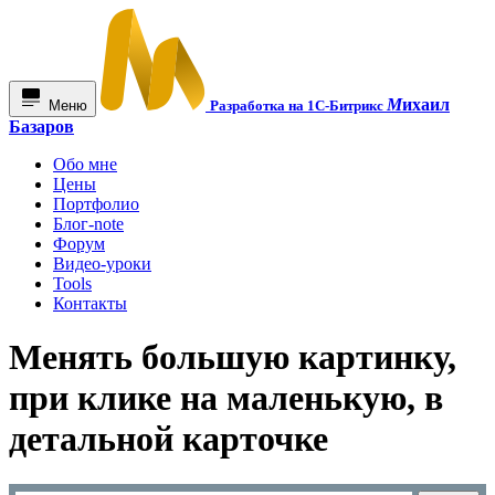
М
ихаил
Меню
Разработка на 1С-Битрикс
Базаров
Обо мне
Цены
Портфолио
Блог-note
Форум
Видео-уроки
Tools
Контакты
Менять большую картинку,
при клике на маленькую, в
детальной карточке