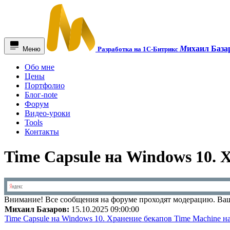
М
ихаил База
Меню
Разработка на 1С-Битрикс
Обо мне
Цены
Портфолио
Блог-note
Форум
Видео-уроки
Tools
Контакты
Time Capsule на Windows 10. 
Внимание!
Все сообщения на форуме проходят модерацию. Ваш
Михаил Базаров:
15.10.2025 09:00:00
Time Capsule на Windows 10. Хранение бекапов Time Machine н