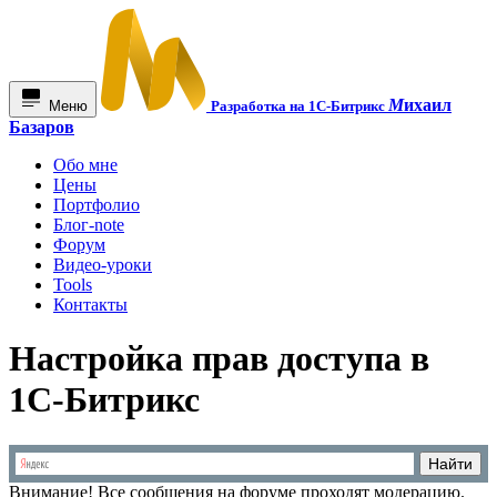
М
ихаил
Меню
Разработка на 1С-Битрикс
Базаров
Обо мне
Цены
Портфолио
Блог-note
Форум
Видео-уроки
Tools
Контакты
Настройка прав доступа в
1С-Битрикс
Внимание!
Все сообщения на форуме проходят модерацию.