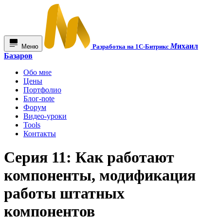
М
ихаил
Меню
Разработка на 1С-Битрикс
Базаров
Обо мне
Цены
Портфолио
Блог-note
Форум
Видео-уроки
Tools
Контакты
Серия 11: Как работают
компоненты, модификация
работы штатных
компонентов