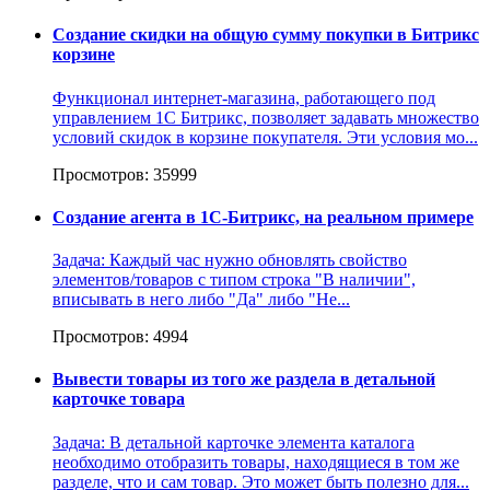
Создание скидки на общую сумму покупки в Битрикс
корзине
Функционал интернет-магазина, работающего под
управлением 1С Битрикс, позволяет задавать множество
условий скидок в корзине покупателя. Эти условия мо...
Просмотров: 35999
Создание агента в 1С-Битрикс, на реальном примере
Задача: Каждый час нужно обновлять свойство
элементов/товаров с типом строка "В наличии",
вписывать в него либо "Да" либо "Не...
Просмотров: 4994
Вывести товары из того же раздела в детальной
карточке товара
Задача: В детальной карточке элемента каталога
необходимо отобразить товары, находящиеся в том же
разделе, что и сам товар. Это может быть полезно для...