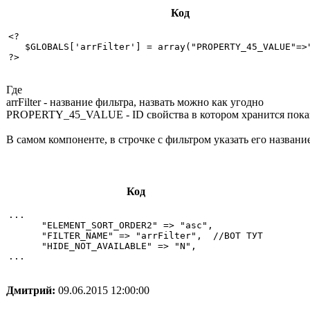
Код
<?

   $GLOBALS['arrFilter'] = array("PROPERTY_45_VALUE"=>"
?>

Где
arrFilter - название фильтра, назвать можно как угодно
PROPERTY_45_VALUE - ID свойства в котором хранится показате
В самом компоненте, в строчке с фильтром указать его название,
Код
...

      "ELEMENT_SORT_ORDER2" => "asc",

      "FILTER_NAME" => "arrFilter",  //ВОТ ТУТ

      "HIDE_NOT_AVAILABLE" => "N",

...

Дмитрий:
09.06.2015 12:00:00