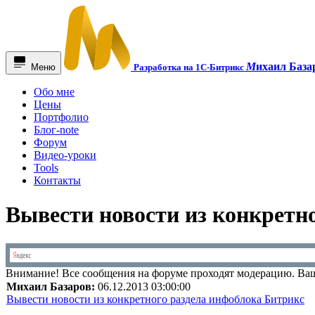
М
ихаил База
Меню
Разработка на 1С-Битрикс
Обо мне
Цены
Портфолио
Блог-note
Форум
Видео-уроки
Tools
Контакты
Вывести новости из конкретн
Внимание!
Все сообщения на форуме проходят модерацию. Ваш
Михаил Базаров:
06.12.2013 03:00:00
Вывести новости из конкретного раздела инфоблока Битрикс