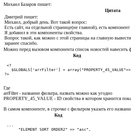
Михаил Базаров пишет:
Цитата
Дмитрий пишет:
Михаил, добрый день. Вот такой вопрос:
Есть сайт, на отдельной странице(не главной), есть компонент
Я добавил в эти компоненты свойства.
Вопрос такой, как можно с этой страницы на главную вывест
заранее спасибо.
Можно перед вызовом компонента список новостей навесить 
Код
 <?

   $GLOBALS['arrFilter'] = array("PROPERTY_45_VALUE"=>
?>

Где
arrFilter - название фильтра, назвать можно как угодно
PROPERTY_45_VALUE - ID свойства в котором хранится показате
В самом компоненте, в строчке с фильтром указать его название,
Код
 ...

      "ELEMENT_SORT_ORDER2" => "asc",
