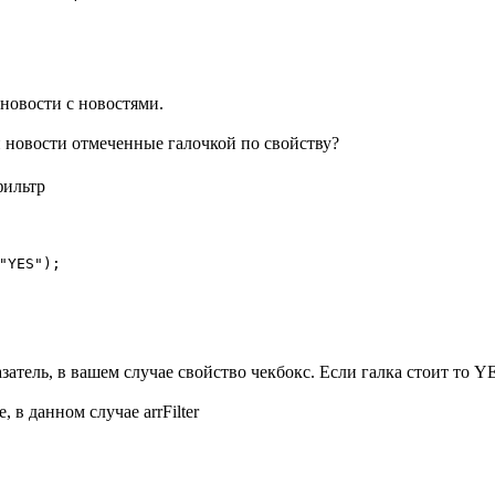
 новости с новостями.
и новости отмеченные галочкой по свойству?
фильтр
"YES"); 

ль, в вашем случае свойство чекбокс. Если галка стоит то YES 
 в данном случае arrFilter