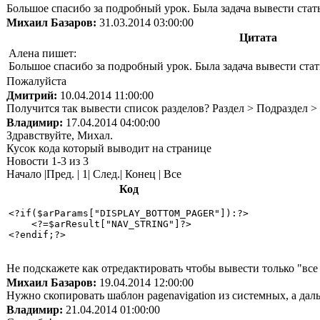
Большое спасибо за подробный урок. Была задача вывести стать
Михаил Базаров:
31.03.2014 03:00:00
Цитата
Алена пишет:
Большое спасибо за подробный урок. Была задача вывести стать
Пожалуйста
Дмитрий:
10.04.2014 11:00:00
Получится так вывести список разделов? Раздел > Подраздел >
Владимир:
17.04.2014 04:00:00
Здравствуйте, Михал.
Кусок кода который выводит на странице
Новости 1-3 из 3
Начало |Пред. | 1| След.| Конец | Все
Код
<?if($arParams["DISPLAY_BOTTOM_PAGER"]):?>

    <?=$arResult["NAV_STRING"]?>

<?endif;?>

Не подскажете как отредактировать чтобы вывести только "вс
Михаил Базаров:
19.04.2014 12:00:00
Нужно скопировать шаблон pagenavigation из системных, а даль
Владимир:
21.04.2014 01:00:00