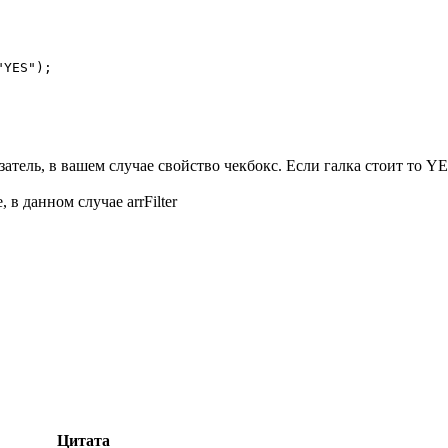
YES"); 

ль, в вашем случае свойство чекбокс. Если галка стоит то YES 
 в данном случае arrFilter
Цитата