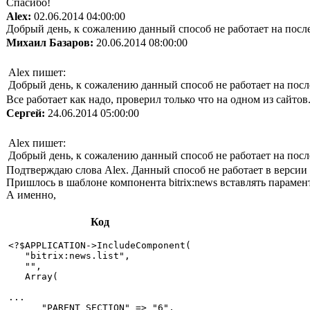
Спасибо!
Alex:
02.06.2014 04:00:00
Добрый день, к сожалению данный способ не работает на посл
Михаил Базаров:
20.06.2014 08:00:00
Alex пишет:
Добрый день, к сожалению данный способ не работает на пос
Все работает как надо, проверил только что на одном из сайтов.
Сергей:
24.06.2014 05:00:00
Alex пишет:
Добрый день, к сожалению данный способ не работает на пос
Подтверждаю слова Alex. Данный способ не работает в версии 
Пришлось в шаблоне компонента bitrix:news вставлять параментр
А именно,
Код
<?$APPLICATION->IncludeComponent(

   "bitrix:news.list",

   "",

   Array(

...

      "PARENT_SECTION" => "6",
