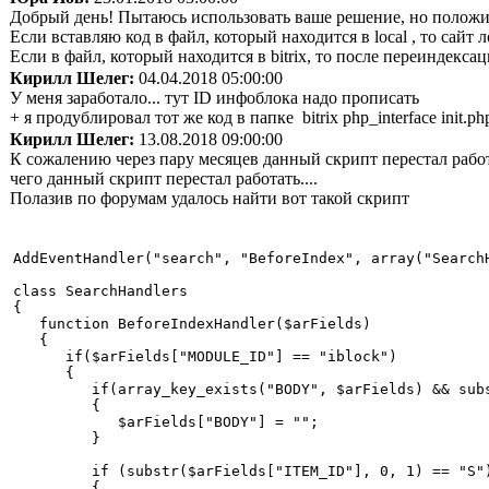
Добрый день! Пытаюсь использовать ваше решение, но положит
Если вставляю код в файл, который находится в local , то сайт 
Если в файл, который находится в bitrix, то после переиндекс
Кирилл Шелег:
04.04.2018 05:00:00
У меня заработало... тут ID инфоблока надо прописать
+ я продублировал тот же код в папке bitrix php_interface init.ph
Кирилл Шелег:
13.08.2018 09:00:00
К сожалению через пару месяцев данный скрипт перестал работа
чего данный скрипт перестал работать....
Полазив по форумам удалось найти вот такой скрипт
AddEventHandler("search", "BeforeIndex", array("SearchH
class SearchHandlers

{

   function BeforeIndexHandler($arFields)

   {

      if($arFields["MODULE_ID"] == "iblock")

      {

         if(array_key_exists("BODY", $arFields) && sub
         {

            $arFields["BODY"] = "";

         }

         if (substr($arFields["ITEM_ID"], 0, 1) == "S")
         {
