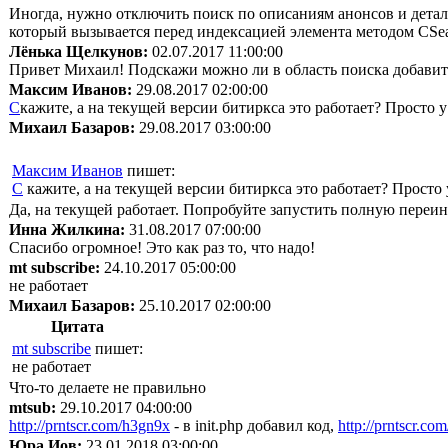
Иногда, нужно отключить поиск по описаниям анонсов и детал
который вызывается перед индексацией элемента методом CSear
Лёнька Щелкунов:
02.07.2017 11:00:00
Привет Михаил! Подскажи можно ли в область поиска добавить 
Максим Иванов:
29.08.2017 02:00:00
С
кажите, а на текущей версии битиркса это работает? Просто 
Михаил Базаров:
29.08.2017 03:00:00
Максим Иванов
пишет:
С
кажите, а на текущей версии битиркса это работает? Просто
Да, на текущей работает. Попробуйте запустить полную переи
Инна Жилкина:
31.08.2017 07:00:00
Спасибо огромное! Это как раз то, что надо!
mt subscribe:
24.10.2017 05:00:00
не работает
Михаил Базаров:
25.10.2017 02:00:00
Цитата
mt subscribe
пишет:
не работает
Что-то делаете не правильно
mtsub:
29.10.2017 04:00:00
http://prntscr.com/h3gn9x
- в init.php добавил код,
http://prntscr.co
Юра Иов:
23.01.2018 03:00:00