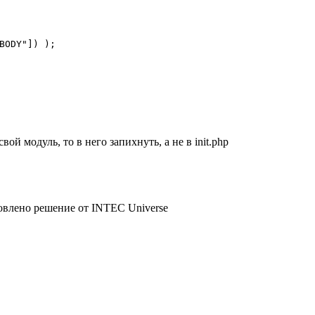
ODY"]) );

й модуль, то в него запихнуть, а не в init.php
ановлено решение от INTEC Universe