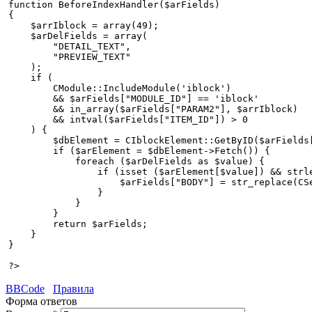
function BeforeIndexHandler($arFields)

{

    $arrIblock = array(49);

    $arDelFields = array(

        "DETAIL_TEXT",

        "PREVIEW_TEXT"

    );

    if (

        CModule::IncludeModule('iblock')

        && $arFields["MODULE_ID"] == 'iblock'

        && in_array($arFields["PARAM2"], $arrIblock)

        && intval($arFields["ITEM_ID"]) > 0

    ) {

        $dbElement = CIblockElement::GetByID($arFields[
        if ($arElement = $dbElement->Fetch()) {

            foreach ($arDelFields as $value) {

                if (isset ($arElement[$value]) && strle
                    $arFields["BODY"] = str_replace(CS
                }

            }

        }

        return $arFields;

    }

}

BBCode
Правила
Форма ответов