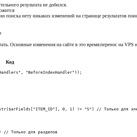
ельного результата не добился.
ложится
ации поиска нету никаких изменений на странице результатов пои
p
ть. Основные изменения на сайте в это время:перенос на VPS наст
Код
andlers", "BeforeIndexHandler"));

str($arFields["ITEM_ID"], 0, 1) != "S") // Только для эле
 // Только для разделов
