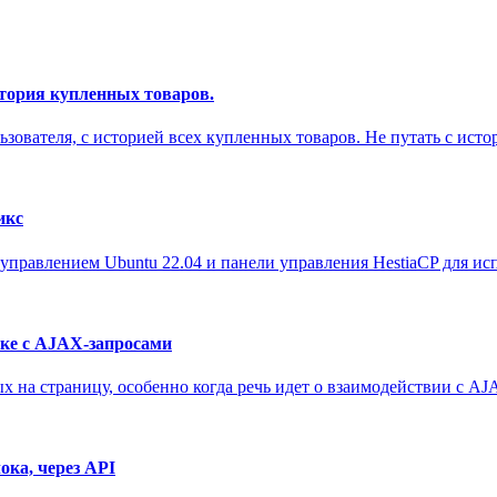
стория купленных товаров.
льзователя, с историей всех купленных товаров. Не путать с исто
икс
 управлением Ubuntu 22.04 и панели управления HestiaCP для ис
зке с AJAX-запросами
 на страницу, особенно когда речь идет о взаимодействии с AJ
ока, через API