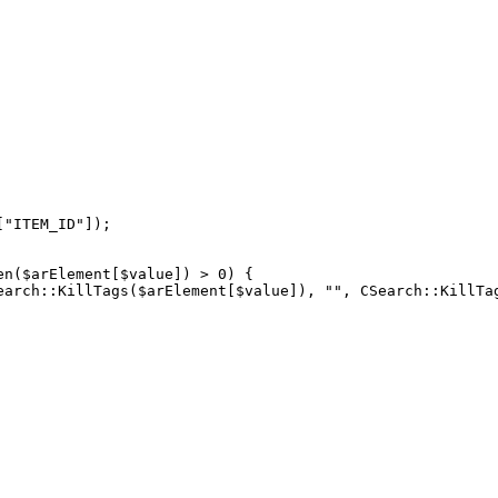
"ITEM_ID"]);

n($arElement[$value]) > 0) {

earch::KillTags($arElement[$value]), "", CSearch::KillTag