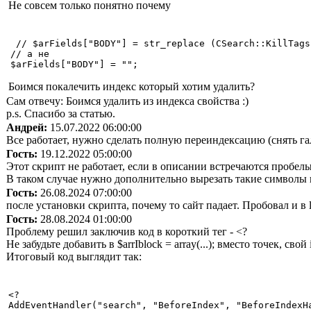
Не совсем только понятно почему
 // $arFields["BODY"] = str_replace (CSearch::KillTags
// а не  

$arFields["BODY"] = ""; 
Боимся покалечить индекс который хотим удалить?
Сам отвечу: Боимся удалить из индекса свойства :)
p.s. Спасибо за статью.
Андрей:
15.07.2022 06:00:00
Все работает, нужно сделать полную переиндексацию (cнять гало
Гость:
19.12.2022 05:00:00
Этот скрипт не работает, если в описании встречаются пробелы
В таком случае нужно дополнительно вырезать такие символы 
Гость:
26.08.2024 07:00:00
после установки скрипта, почему то сайт падает. Пробовал и в 
Гость:
28.08.2024 01:00:00
Проблему решил заключив код в короткий тег - <?
Не забудьте добавить в $arrIblock = array(...); вместо точек, свой
Итоговый код выглядит так:
<?

AddEventHandler("search", "BeforeIndex", "BeforeIndexHa