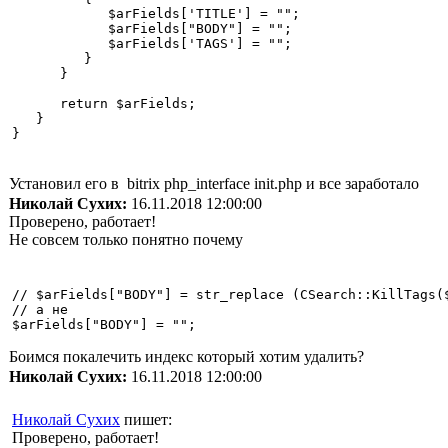
            $arFields['TITLE'] = "";

            $arFields["BODY"] = "";

            $arFields['TAGS'] = "";

         }

      }

      return $arFields;

   }

}
Установил его в bitrix php_interface init.php и все заработало
Николай Сухих:
16.11.2018 12:00:00
Проверено, работает!
Не совсем только понятно почему
// $arFields["BODY"] = str_replace (CSearch::KillTags(
// а не  

$arFields["BODY"] = "";
Боимся покалечить индекс который хотим удалить?
Николай Сухих:
16.11.2018 12:00:00
Николай Сухих
пишет:
Проверено, работает!