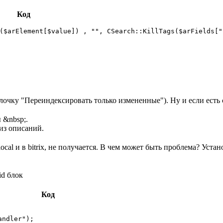
Код
($arElement[$value]) , "", CSearch::KillTags($arFields["B
чку "Переиндексировать только измененные"). Ну и если есть сво
 &nbsp;.
из описаний.
local и в bitrix, не получается. В чем может быть проблема? Уст
 id блок
Код
ndler");
