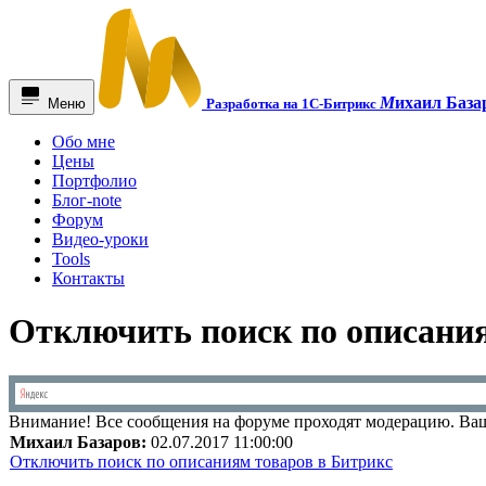
М
ихаил База
Меню
Разработка на 1С-Битрикс
Обо мне
Цены
Портфолио
Блог-note
Форум
Видео-уроки
Tools
Контакты
Отключить поиск по описания
Внимание!
Все сообщения на форуме проходят модерацию. Ваш
Михаил Базаров:
02.07.2017 11:00:00
Отключить поиск по описаниям товаров в Битрикс