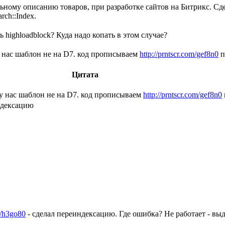
ьному описанию товаров, при разработке сайтов на Битрикс. Сд
ch::Index.
highloadblock? Куда надо копать в этом случае?
у нас шаблон не на D7. код прописываем
http://prntscr.com/gef8n0
п
Цитата
 у нас шаблон не на D7. код прописываем
http://prntscr.com/gef8n0
ндексацию
m/h3go80
- сделал переиндексацию. Где ошибка? Не работает - вы