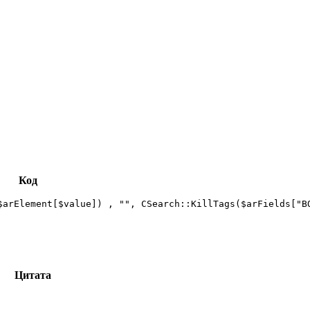
Код
$arElement[$value]) , "", CSearch::KillTags($arFields["BO
Цитата