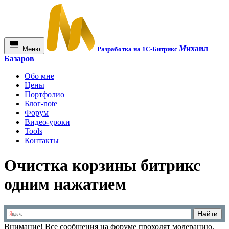
М
ихаил
Меню
Разработка на 1С-Битрикс
Базаров
Обо мне
Цены
Портфолио
Блог-note
Форум
Видео-уроки
Tools
Контакты
Очистка корзины битрикс
одним нажатием
Внимание!
Все сообщения на форуме проходят модерацию.