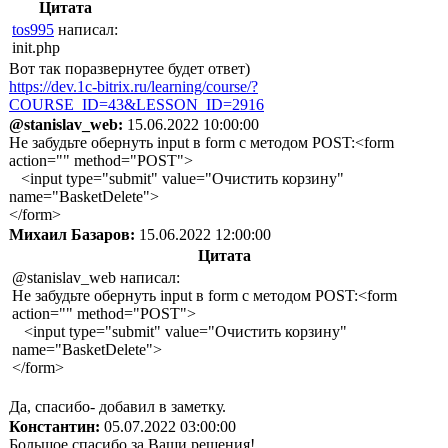
Цитата
tos995
написал:
init.php
Вот так поразвернутее будет ответ)
https://dev.1c-bitrix.ru/learning/course/?
COURSE_ID=43&LESSON_ID=2916
@stanislav_web:
15.06.2022 10:00:00
Не забудьте обернуть input в form с методом POST:<form
action="" method="POST">
<input type="submit" value="Очистить корзину"
name="BasketDelete">
</form>
Михаил Базаров:
15.06.2022 12:00:00
Цитата
@stanislav_web написал:
Не забудьте обернуть input в form с методом POST:<form
action="" method="POST">
<input type="submit" value="Очистить корзину"
name="BasketDelete">
</form>
Да, спасибо- добавил в заметку.
Константин:
05.07.2022 03:00:00
Большое спасибо за Ваши решения!