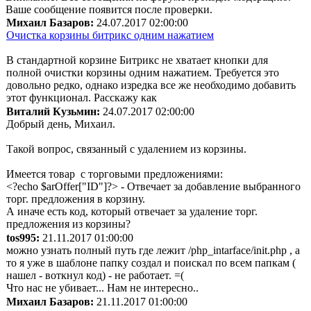
Ваше сообщение появится после проверки.
Михаил Базаров:
24.07.2017 02:00:00
Очистка корзины битрикс одним нажатием
В стандартной корзине Битрикс не хватает кнопки для
полной очистки корзины одним нажатием. Требуется это
довольно редко, однако изредка все же необходимо добавить
этот функционал. Расскажу как
Виталий Кузьмин:
24.07.2017 02:00:00
Добрый день, Михаил.
Такой вопрос, связанный с удалением из корзины.
Имеется товар с торговыми предложениями:
<?echo $arOffer["ID"]?> - Отвечает за добавление выбранного
торг. предложения в корзину.
А иначе есть код, который отвечает за удаление торг.
предложения из корзины?
tos995:
21.11.2017 01:00:00
можно узнать полный путь где лежит /php_intarface/init.php , а
то я уже в шаблоне папку создал и поискал по всем папкам (
нашел - воткнул код) - не работает. =(
Что нас не убивает... Нам не интересно..
Михаил Базаров:
21.11.2017 01:00:00