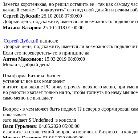
Заметка коротенькая, но решил оставить ее - так как самому 
каждый сможет "подкрутить" его под свой дизайн и режим раб
Сергей Дубский:
25.10.2018 07:00:00
Добрый день, подскажите, имеется ли возможность подключить 
Михаил Базаров:
25.10.2018 01:00:00
Сергей Дубский
написал:
Добрый день, подскажите, имеется ли возможность подключить 
Если его переверстать- то в принципе да
Αнтон Μаксимов:
15.03.2019 08:00:00
Михаил, добрый день!
Платформа Битрикс Бизнес
установил все как компонент
в итоге при экране РС вижу строчку верхнего меню, при уме
но радости хватает только на то, чтобы топнуть по нему мыш
само меню не выпадает
Вопрос - в чем может быть подвох ?? неверно сформирован са
показывает
зато выдает $ Undefined в консоли
Вася Гурьянов:
04.05.2020 05:00:00
извините за столь тупой вопрос, я новичок в битриксе, а как 
Михаил Базаров:
05.05.2020 08:00:00