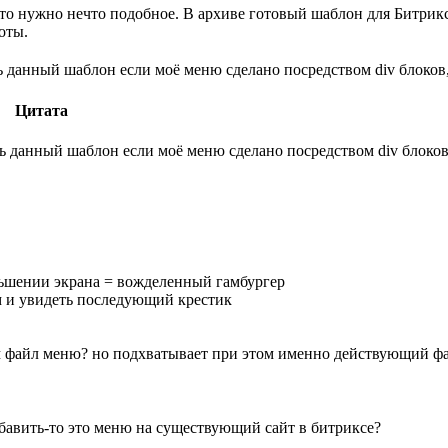
часто нужно нечто подобное. В архиве готовый шаблон для Битри
оты.
данный шаблон если моё меню сделано посредством div блоков, а
Цитата
данный шаблон если моё меню сделано посредством div блоков, а
ньшении экрана = вожделенный гамбургер
ом и увидеть последующий крестик
м файл меню? но подхватывает при этом именно действующий фай
добавить-то это меню на существующий сайт в битриксе?