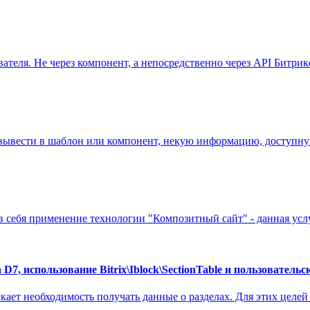
теля. Не через компонент, а непосредственно через API Битрикс
 вывести в шаблон или компонент, некую информацию, доступную
 себя применение технологии "Композитный сайт" - данная услуг
, использование Bitrix\Iblock\SectionTable и пользовательс
ает необходимость получать данные о разделах. Для этих целей м