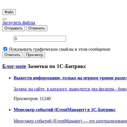
Файл
Загрузить файлы
Отправить
Отменить
Показывать графические смайлы в этом сообщении
Блог-note
Заметки по 1С-Битрикс
Вывести информацию, только на первом уровне раздел
Задача: на сайте, в каталоге, выводится два фильтра - б
Просмотров: 11240
Менеджер событий (EventManager) в 1C-Битрикс
Менеджер событий (EventManager) — это централизованны