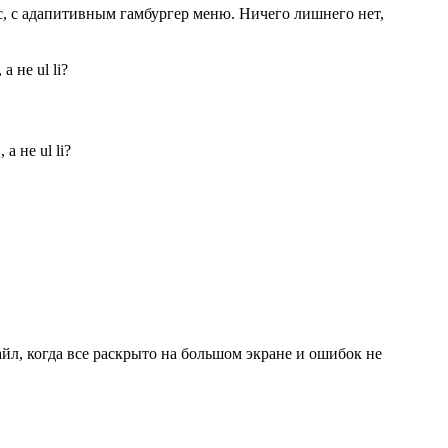
кс, с адапитивным гамбургер меню. Ничего лишнего нет,
 не ul li?
 не ul li?
л, когда все раскрыто на большом экране и ошибок не