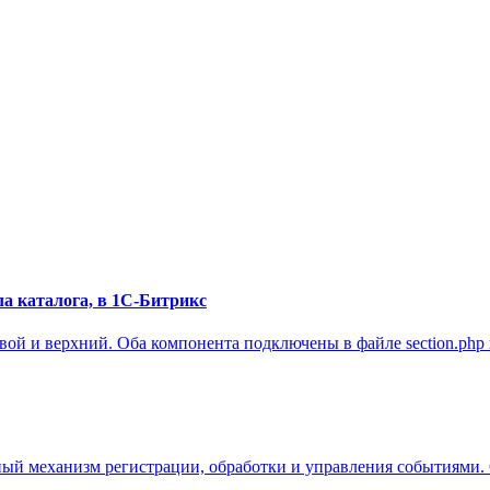
а каталога, в 1С-Битрикс
оковой и верхний. Оба компонента подключены в файле section.php
й механизм регистрации, обработки и управления событиями. Он