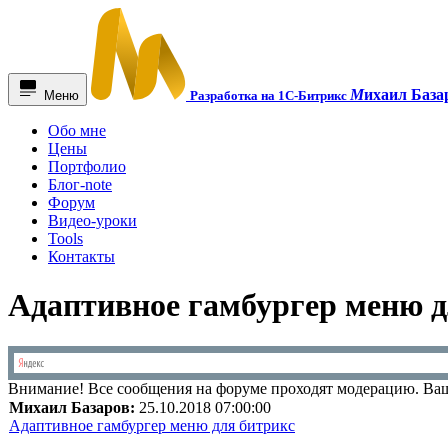
М
ихаил База
Меню
Разработка на 1С-Битрикс
Обо мне
Цены
Портфолио
Блог-note
Форум
Видео-уроки
Tools
Контакты
Адаптивное гамбургер меню д
Внимание!
Все сообщения на форуме проходят модерацию. Ваш
Михаил Базаров:
25.10.2018 07:00:00
Адаптивное гамбургер меню для битрикс