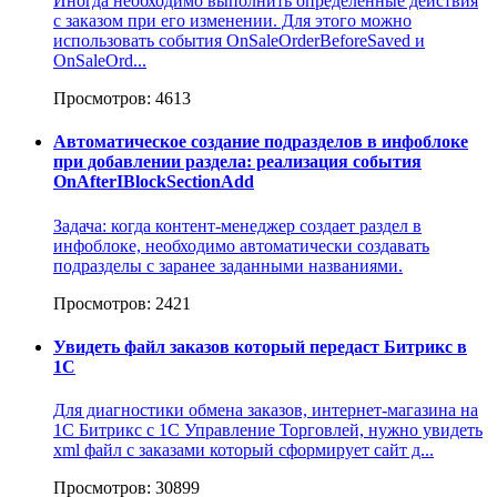
Иногда необходимо выполнить определенные действия
с заказом при его изменении. Для этого можно
использовать события OnSaleOrderBeforeSaved и
OnSaleOrd...
Просмотров: 4613
Автоматическое создание подразделов в инфоблоке
при добавлении раздела: реализация события
OnAfterIBlockSectionAdd
Задача: когда контент-менеджер создает раздел в
инфоблоке, необходимо автоматически создавать
подразделы с заранее заданными названиями.
Просмотров: 2421
Увидеть файл заказов который передаст Битрикс в
1С
Для диагностики обмена заказов, интернет-магазина на
1С Битрикс с 1С Управление Торговлей, нужно увидеть
xml файл с заказами который сформирует сайт д...
Просмотров: 30899