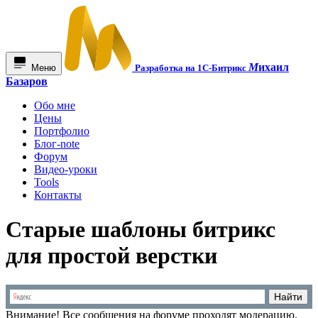
М
ихаил
Меню
Разработка на 1С-Битрикс
Базаров
Обо мне
Цены
Портфолио
Блог-note
Форум
Видео-уроки
Tools
Контакты
Старые шаблоны битрикс
для простой верстки
Внимание!
Все сообщения на форуме проходят модерацию.