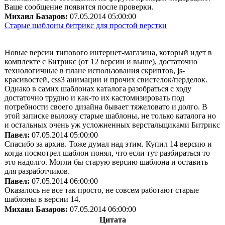
Ваше сообщение появится после проверки.
Михаил Базаров:
07.05.2014 05:00:00
Старые шаблоны битрикс для простой верстки
Новые версии типового интернет-магазина, который идет в
комплекте с Битрикс (от 12 версии и выше), достаточно
технологичные в плане использования скриптов, js-
красивостей, css3 анимации и прочих свистелок/перделок.
Однако в самих шаблонах каталога разобраться с ходу
достаточно трудно и как-то их кастомизировать под
потребности своего дизайна бывает тяжеловато и долго. В
этой записке выложу старые шаблоны, не только каталога но
и остальных очень уж усложненных верстальщиками Битрикс
Павел:
07.05.2014 05:00:00
Спасибо за архив. Тоже думал над этим. Купил 14 версию и
когда посмотрел шаблон понял, что если тут разбираться то
это надолго. Могли бы старую версию шаблона и оставить
для разработчиков.
Павел:
07.05.2014 06:00:00
Оказалось не все так просто, не совсем работают старые
шаблоны в версии 14.
Михаил Базаров:
07.05.2014 06:00:00
Цитата