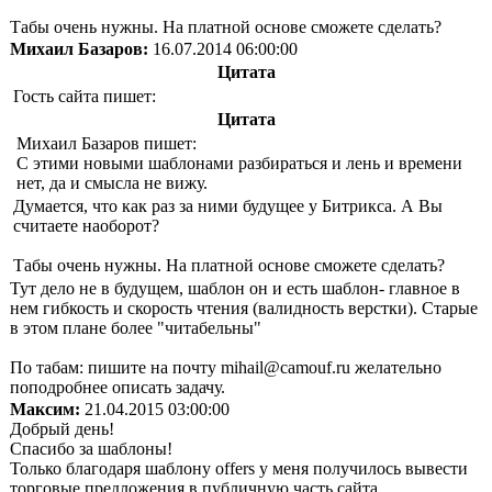
Табы очень нужны. На платной основе сможете сделать?
Михаил Базаров:
16.07.2014 06:00:00
Цитата
Гость сайта пишет:
Цитата
Михаил Базаров пишет:
С этими новыми шаблонами разбираться и лень и времени
нет, да и смысла не вижу.
Думается, что как раз за ними будущее у Битрикса. А Вы
считаете наоборот?
Табы очень нужны. На платной основе сможете сделать?
Тут дело не в будущем, шаблон он и есть шаблон- главное в
нем гибкость и скорость чтения (валидность верстки). Старые
в этом плане более "читабельны"
По табам: пишите на почту mihail@camouf.ru желательно
поподробнее описать задачу.
Максим:
21.04.2015 03:00:00
Добрый день!
Спасибо за шаблоны!
Только благодаря шаблону offers у меня получилось вывести
торговые предложения в публичную часть сайта.