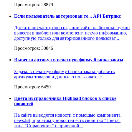
Просмотров: 28879
Если пользователь авторизован то... API Битрикс
Достаточно часто, при создании сайта на битрикс нужно
вывести в шаблон или компонент, некую информацию,
доступную только для авторизованного пользоват...
Просмотров: 30846
Вывести артикул в печатную форму бланка заказа
Задача: в печатную форму бланка заказа добавить
артикулы товаров и данные о пользователе.
Просмотров: 6450
Цвета из справочника Highload блоков в списке
новостей
На сайте выводятся новости с помощью компонента
news.list, при этом у новостей есть свойство "Цвета"
типа "Cправочник" с привязкой...