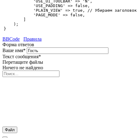
            'USE_UI_TOOLBAR' => 'N',

            'USE_PADDING' => false,

            'PLAIN_VIEW' => true, // Убираем заголовок

            'PAGE_MODE' => false,

        ]

    );

}
BBCode
Правила
Форма ответов
Ваше имя
*
Текст сообщения
*
Перетащите файлы
Ничего не найдено
Файл