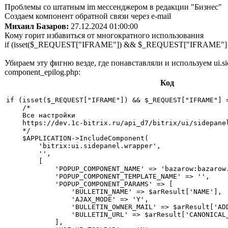
Проблемы со штатным im мессенджером в редакции "Бизнес"
Создаем компонент обратной связи через e-mail
Михаил Базаров:
27.12.2024 01:00:00
Кому горит избавиться от многократного использования
if (isset($_REQUEST["IFRAME"]) && $_REQUEST["IFRAME"] 
Убираем эту фигню везде, где понавставляли и используем ui.si
component_epilog.php:
Код
if (isset($_REQUEST["IFRAME"]) && $_REQUEST["IFRAME"] =
    /*

    Все настройки

    https://dev.1c-bitrix.ru/api_d7/bitrix/ui/sidepanel
    */

    $APPLICATION->IncludeComponent(

        'bitrix:ui.sidepanel.wrapper',

        '',

        [

            'POPUP_COMPONENT_NAME' => 'bazarow:bazarow.
            'POPUP_COMPONENT_TEMPLATE_NAME' => '',

            'POPUP_COMPONENT_PARAMS' => [

                'BULLETIN_NAME' => $arResult['NAME'],

                'AJAX_MODE' => 'Y',

                'BULLETIN_OWNER_MAIL' => $arResult['ADD
                'BULLETIN_URL' => $arResult['CANONICAL_
            ],
