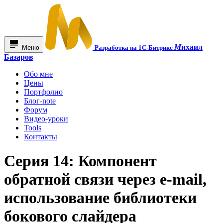
М
ихаил
Меню
Разработка на 1С-Битрикс
Базаров
Обо мне
Цены
Портфолио
Блог-note
Форум
Видео-уроки
Tools
Контакты
Серия 14: Компонент
обратной связи через e-mail,
использование библиотеки
бокового слайдера