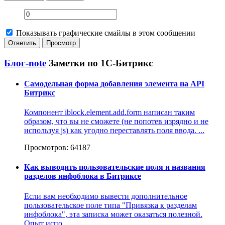
Показывать графические смайлы в этом сообщении
Блог-note
Заметки по 1С-Битрикс
Самодельная форма добавления элемента на API
Битрикс
Компонент iblock.element.add.form написан таким
образом, что вы не сможете (не попотев изрядно и не
используя js) как угодно переставлять поля ввода. ...
Просмотров: 64187
Как выводить пользовательские поля и названия
разделов инфоблока в Битриксе
Если вам необходимо вывести дополнительное
пользовательское поле типа "Привязка к разделам
инфоблока", эта записка может оказаться полезной.
Опыт испо...