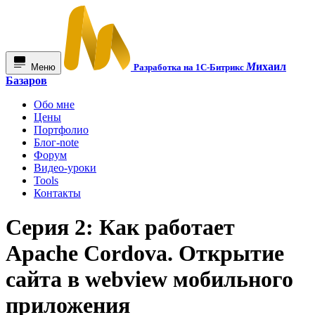
М
ихаил
Меню
Разработка на 1С-Битрикс
Базаров
Обо мне
Цены
Портфолио
Блог-note
Форум
Видео-уроки
Tools
Контакты
Серия 2: Как работает
Apache Cordova. Открытие
сайта в webview мобильного
приложения