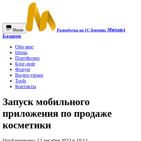
М
ихаил
Меню
Разработка на 1С-Битрикс
Базаров
Обо мне
Цены
Портфолио
Блог-note
Форум
Видео-уроки
Tools
Контакты
Запуск мобильного
приложения по продаже
косметики
Опубликовано: 12 декабря 2023 в 10:12