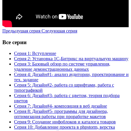
Предыдущая серия
Следующая серия
Все серии
Серия 1: Вступление
Серия 2: Установка 1С-Битрикс на виртуальную машину
Серия 3: Базовый обзор по системе управления,
удаление демонстрационных данных
Серия 4: Дизайн#1- анализ аудитории, проектирование и
тех. задание
Серия 5: Дизайн#2- работа со шрифтами, работа с
типографикой
Серия 6: Дизайн#3- работа с цветом, теория подбора
цветов
Серия 7: Дизайн#4- композиция в веб дизайне
Серия 8: Дизайн#5- программы для дизайнера,
оптимизация работы при проработке макетов
Серия 9: Создание инфоблоков и каталога товаров
Серия 10: Добавление проекта в phpstorm, верстка