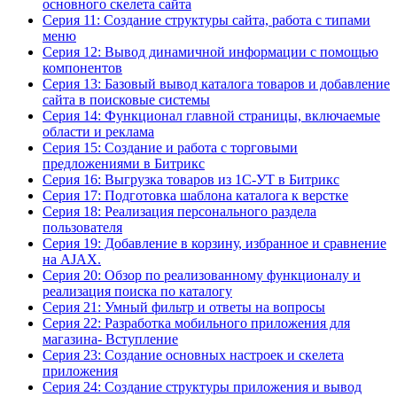
основного скелета сайта
Серия 11: Создание структуры сайта, работа с типами
меню
Серия 12: Вывод динамичной информации с помощью
компонентов
Серия 13: Базовый вывод каталога товаров и добавление
сайта в поисковые системы
Серия 14: Функционал главной страницы, включаемые
области и реклама
Серия 15: Создание и работа с торговыми
предложениями в Битрикс
Серия 16: Выгрузка товаров из 1С-УТ в Битрикс
Серия 17: Подготовка шаблона каталога к верстке
Серия 18: Реализация персонального раздела
пользователя
Серия 19: Добавление в корзину, избранное и сравнение
на AJAX.
Серия 20: Обзор по реализованному функционалу и
реализация поиска по каталогу
Серия 21: Умный фильтр и ответы на вопросы
Серия 22: Разработка мобильного приложения для
магазина- Вступление
Серия 23: Создание основных настроек и скелета
приложения
Серия 24: Создание структуры приложения и вывод