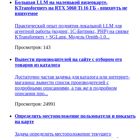
Большая LLM на маленькой видеокарте.
KTransformers на RTX 5060 Ti 16 ГБ - впихнуть не
впихуемое
Практический опыт поднятия локальной LLM для
агентной работы (кодинг, 1С-Битрикс, PHP) на связке
KTransformers + SGLang. Модель Ornith-1.0...
Просмотров: 143
Вывести производителей на сайте с отбором его
товаров из каталога
Достаточно частая задачка для каталога или интернет-
магазина: вывести список производителей с
подробными описаниями, а так же в подробном
описании про...
Просмотров: 24991
Определить местоположение пользователя и показать
на карте
Задача определить местоположение текущего