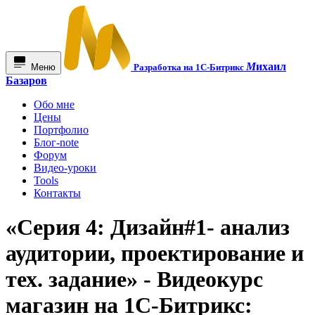
М
ихаил
Меню
Разработка на 1С-Битрикс
Базаров
Обо мне
Цены
Портфолио
Блог-note
Форум
Видео-уроки
Tools
Контакты
«Серия 4: Дизайн#1- анализ
аудитории, проектирование и
тех. задание» - Видеокурс
магазин на 1С-Битрикс: