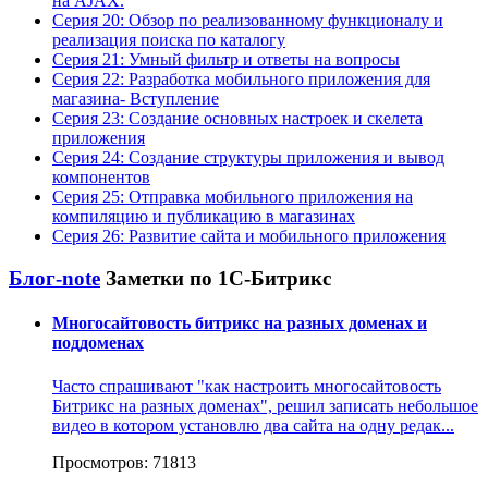
на AJAX.
Серия 20: Обзор по реализованному функционалу и
реализация поиска по каталогу
Серия 21: Умный фильтр и ответы на вопросы
Серия 22: Разработка мобильного приложения для
магазина- Вступление
Серия 23: Создание основных настроек и скелета
приложения
Серия 24: Создание структуры приложения и вывод
компонентов
Серия 25: Отправка мобильного приложения на
компиляцию и публикацию в магазинах
Серия 26: Развитие сайта и мобильного приложения
Блог-note
Заметки по 1С-Битрикс
Многосайтовость битрикс на разных доменах и
поддоменах
Часто спрашивают "как настроить многосайтовость
Битрикс на разных доменах", решил записать небольшое
видео в котором установлю два сайта на одну редак...
Просмотров: 71813