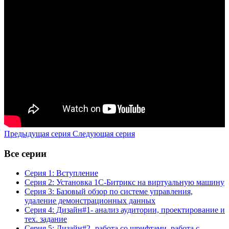
Предыдущая серия
Следующая серия
Все серии
Серия 1: Вступление
Серия 2: Установка 1С-Битрикс на виртуальную машину
Серия 3: Базовый обзор по системе управления,
удаление демонстрационных данных
Серия 4: Дизайн#1- анализ аудитории, проектирование и
тех. задание
Серия 5: Дизайн#2- работа со шрифтами, работа с