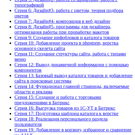
типографикой
Серия 6: Дизайн#3- работа с цветом, теория подбора
цветов
Серия 7: Дизайн#4- композиция в веб дизайне
Серия 8: Дизайн#5- программы для дизайнера,
оптимизация работы при проработке макетов
Серия 9: Создание инфоблоков и каталога товаров
Серия 10: Добавление проекта в phpstorm, верстка
основного скелета сайта
Серия 11: Создание структуры сайта, работа с типами
меню
Серия 12: Вывод динамичной информации с помощью
компонентов
Серия 13: Базовый вывод каталога товаров и добавление
сайта в поисковые системы
Серия 14: Функционал главной страницы, включаемые
области и реклама
Серия 15: Создание и работа с торговыми
предложениями в Битрикс
Серия 16: Выгрузка товаров из 1С-УТ в Битрикс
Серия 17: Подготовка шаблона каталога к верстке
Серия 18: Реализация персонального раздела
пользователя
Серия 19: Добавление в корзину, избранное и сравнение