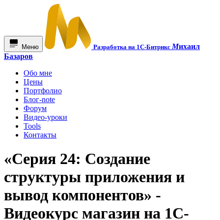
М
ихаил
Меню
Разработка на 1С-Битрикс
Базаров
Обо мне
Цены
Портфолио
Блог-note
Форум
Видео-уроки
Tools
Контакты
«Серия 24: Создание
структуры приложения и
вывод компонентов» -
Видеокурс магазин на 1С-