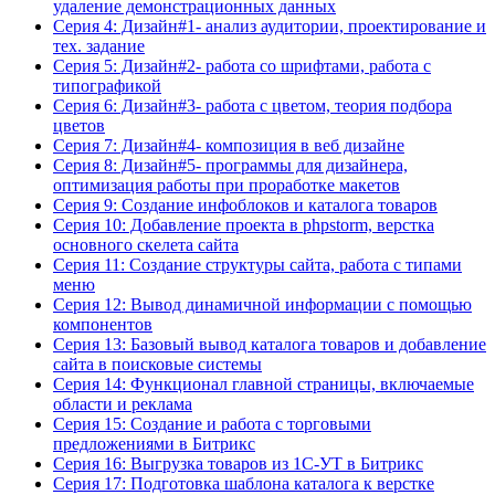
удаление демонстрационных данных
Серия 4: Дизайн#1- анализ аудитории, проектирование и
тех. задание
Серия 5: Дизайн#2- работа со шрифтами, работа с
типографикой
Серия 6: Дизайн#3- работа с цветом, теория подбора
цветов
Серия 7: Дизайн#4- композиция в веб дизайне
Серия 8: Дизайн#5- программы для дизайнера,
оптимизация работы при проработке макетов
Серия 9: Создание инфоблоков и каталога товаров
Серия 10: Добавление проекта в phpstorm, верстка
основного скелета сайта
Серия 11: Создание структуры сайта, работа с типами
меню
Серия 12: Вывод динамичной информации с помощью
компонентов
Серия 13: Базовый вывод каталога товаров и добавление
сайта в поисковые системы
Серия 14: Функционал главной страницы, включаемые
области и реклама
Серия 15: Создание и работа с торговыми
предложениями в Битрикс
Серия 16: Выгрузка товаров из 1С-УТ в Битрикс
Серия 17: Подготовка шаблона каталога к верстке