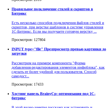
Правильное подключение стилей и скриптов в
Битрикс
Есть несколько способов подключения файлов стилей и
скриптов, при верстке шаблонов в системе управления
1С-Битрикс. Если вы получаете готовую верстку ...
Просмотров: 127804
INPUT type="file" Предпросмотр превью картинки до
загрузки
Рассмотрим на примере компонента "Форма
добавления-редактирования элементов инфоблока", как
сделать ее более удобной для пользователя. Способ
самодост...
Просмотров: 17433
Хостинг панель BrainyCp: оптимизация под 1С-
битрикс
В этой видео-заметке расскажу как установить и