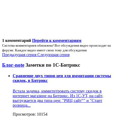
1 комментарий
Перейти к комментариям
Система комментариев обновлена! Все обсуждения видео происходят на
форуме. Каждое видео имеет свою тему для обсуждения
Предыдущая серия
Следующая серия
Блог-note
Заметки по 1С-Битрикс
Сравнение двух типов цен для иммитации системы
скидок, в Битрикс
Встала задачка, иммититровать систему скидок в
интернет магазине на Битрикс. Из 1С-УТ, на сайт,
выгружается два типа цен: "РИЦ сайт"" и "Старт
розница...
Просмотров: 10154