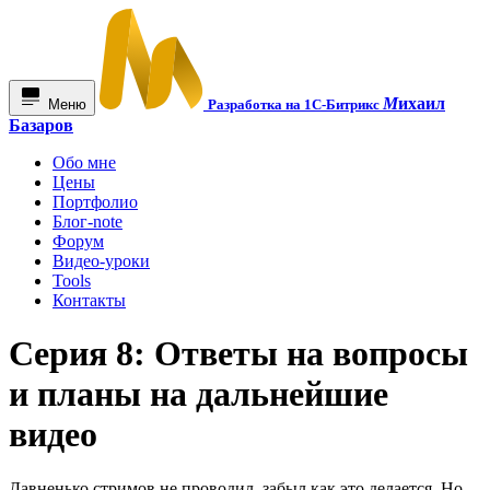
М
ихаил
Меню
Разработка на 1С-Битрикс
Базаров
Обо мне
Цены
Портфолио
Блог-note
Форум
Видео-уроки
Tools
Контакты
Серия 8: Ответы на вопросы
и планы на дальнейшие
видео
Давненько стримов не проводил, забыл как это делается. Но,