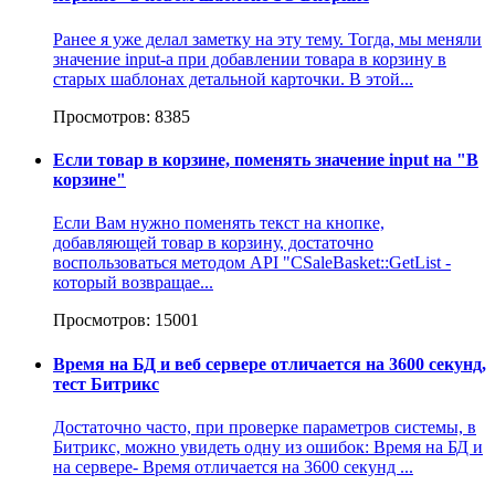
Ранее я уже делал заметку на эту тему. Тогда, мы меняли
значение input-а при добавлении товара в корзину в
старых шаблонах детальной карточки. В этой...
Просмотров: 8385
Если товар в корзине, поменять значение input на "В
корзине"
Если Вам нужно поменять текст на кнопке,
добавляющей товар в корзину, достаточно
воспользоваться методом API "CSaleBasket::GetList -
который возвращае...
Просмотров: 15001
Время на БД и веб сервере отличается на 3600 секунд,
тест Битрикс
Достаточно часто, при проверке параметров системы, в
Битрикс, можно увидеть одну из ошибок: Время на БД и
на сервере- Время отличается на 3600 секунд ...