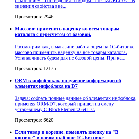
с названием "Тип изделия" и кодом "TIP_IZDELIYA". В
значения свойства вне...
Просмотров: 2946
Массово: применить наценку ко всем товарам
каталога с пересчетом от базовой.
Рассмотрим как, в магазине работающем на 1С-битрикс,
массово применить наценку на все товары каталога.
Устанавливать будем для не базовой цены. При ка...
Просмотров: 12175
ORM в инфоблоках, получение информации об
элементах инфоблока на D7
Задача: собрать полные данные об элементах инфоблока,
применяя ORM/D7, который пришел на смену
устаревшему CIBlockElement::GetList.
Просмотров: 6620
Если товар в корзине, поменять кнопку на "В
корзине" в новом шаблоне 1С-Битрикс