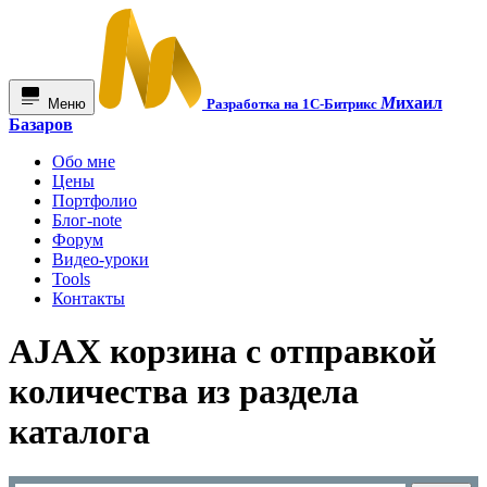
М
ихаил
Меню
Разработка на 1С-Битрикс
Базаров
Обо мне
Цены
Портфолио
Блог-note
Форум
Видео-уроки
Tools
Контакты
AJAX корзина с отправкой
количества из раздела
каталога