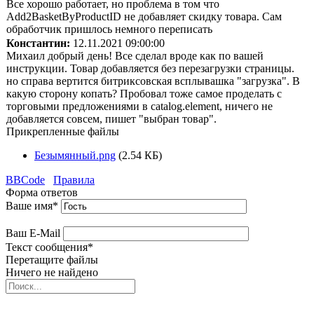
Все хорошо работает, но проблема в том что
Add2BasketByProductID не добавляет скидку товара. Сам
обработчик пришлось немного переписать
Константин:
12.11.2021 09:00:00
Михаил добрый день! Все сделал вроде как по вашей
инструкции. Товар добавляется без перезагрузки страницы.
но справа вертится битриксовская всплывашка "загрузка". В
какую сторону копать? Пробовал тоже самое проделать с
торговыми предложениями в catalog.element, ничего не
добавляется совсем, пишет "выбран товар".
Прикрепленные файлы
Безымянный.png
(2.54 КБ)
BBCode
Правила
Форма ответов
Ваше имя
*
Ваш E-Mail
Текст сообщения
*
Перетащите файлы
Ничего не найдено