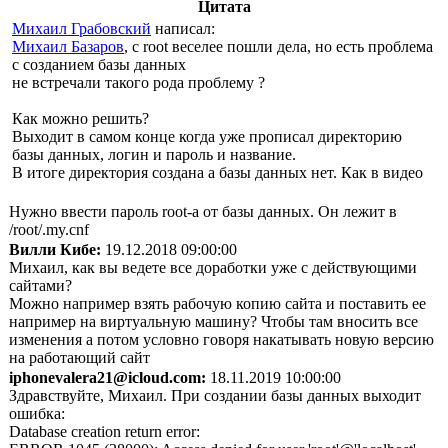
Цитата
Михаил Грабовский
написал:
Михаил Базаров
, с root веселее пошли дела, но есть проблема
с созданием базы данных
не встречали такого рода проблему ?
Как можно решить?
Выходит в самом конце когда уже прописал директорию
базы данных, логин и пароль и название.
В итоге директория создана а базы данных нет. Как в видео
Нужно ввести пароль root-а от базы данных. Он лежит в
/root/.my.cnf
Вилли Кибе:
19.12.2018 09:00:00
Михаил, как вы ведете все доработки уже с действующими
сайтами?
Можно например взять рабочую копию сайта и поставить ее
например на виртуальную машину? Чтобы там вносить все
изменения а потом условно говоря накатывать новую версию
на работающий сайт
iphonevalera21@icloud.com:
18.11.2019 10:00:00
Здравствуйте, Михаил. При создании базы данных выходит
ошибка:
Database creation return error: