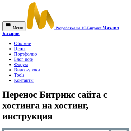
М
ихаил
Меню
Разработка на 1С-Битрикс
Базаров
Обо мне
Цены
Портфолио
Блог-note
Форум
Видео-уроки
Tools
Контакты
Перенос Битрикс сайта с
хостинга на хостинг,
инструкция