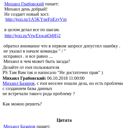
Михаил Грабовский
пишет:
Михаил день добрый!
Не создает новый хост.
http://joxi.ru/1A5KYneFnEzyVm
в целом делал все по шагам.
http://joxi.ru/VrwExwaiOdjEj2
обратил внимание что в первом запросе допустил ошибку .
не указал в начале команды " / "
исправил . и все равно ...
Михаил в чем может быть засада?
Делайте от root пользователя
PS Там Вам так и написало "Не достаточно прав" )
Михаил Грабовский:
06.10.2018 11:00:00
Михаил Базаров
, с root веселее пошли дела, но есть проблема
с созданием базы данных
не встречали такого рода проблему ?
Как можно решить?
Цитата
Михаил Базаров
пишет: