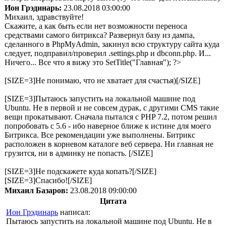
Ион Грэдинарь:
23.08.2018 03:00:00
Михаил, здравствуйте!
Скажите, а как быть если нет возможности переноса
средствами самого битрикса? Развернул базу из дампа,
сделанного в PhpMyAdmin, закинул всю структуру сайта куда
следует, подправил/проверил .settings.php и dbconn.php. И...
Ничего... Все что я вижу это SetTitle("Главная"); ?>
[SIZE=3]Не понимаю, что не хватает для счастья)[/SIZE]
[SIZE=3]Пытаюсь запустить на локальной машине под
Ubuntu. Не в первой и не совсем дурак, с другими CMS такие
вещи прокатывают. Сначала пытался с PHP 7.2, потом решил
попробовать с 5.6 - ибо наверное ближе к истине для моего
Битрикса. Все рекомендации уже выполнены. Битрикс
расположен в корневом каталоге веб сервера. Ни главная не
грузится, ни в админку не попасть. [/SIZE]
[SIZE=3]Не подскажете куда копать?[/SIZE]
[SIZE=3]Спасибо![/SIZE]
Михаил Базаров:
23.08.2018 09:00:00
Цитата
Ион Грэдинарь
написал:
Пытаюсь запустить на локальной машине под Ubuntu. Не в