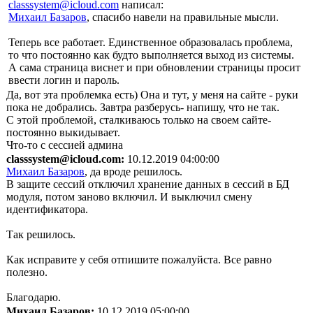
classsystem@icloud.com
написал:
Михаил Базаров
, спасибо навели на правильные мысли.
Теперь все работает. Единственное образовалась проблема,
то что постоянно как будто выполняется выход из системы.
А сама страница виснет и при обновлении страницы просит
ввести логин и пароль.
Да, вот эта проблемка есть) Она и тут, у меня на сайте - руки
пока не добрались. Завтра разберусь- напишу, что не так.
С этой проблемой, сталкиваюсь только на своем сайте-
постоянно выкидывает.
Что-то с сессией админа
classsystem@icloud.com:
10.12.2019 04:00:00
Михаил Базаров
, да вроде решилось.
В защите сессий отключил хранение данных в сессий в БД
модуля, потом заново включил. И выключил смену
идентификатора.
Так решилось.
Как исправите у себя отпишите пожалуйста. Все равно
полезно.
Благодарю.
Михаил Базаров:
10.12.2019 05:00:00