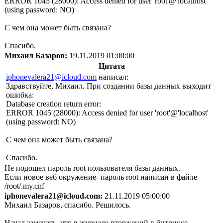
ERROR 1045 (28000): Access denied for user 'root'@'localhost'
(using password: NO)
С чем она может быть связана?
Спасибо.
Михаил Базаров:
19.11.2019 01:00:00
Цитата
iphonevalera21@icloud.com
написал:
Здравствуйте, Михаил. При создании базы данных выходит
ошибка:
Database creation return error:
ERROR 1045 (28000): Access denied for user 'root'@'localhost'
(using password: NO)
С чем она может быть связана?
Спасибо.
Не подошел пароль root пользователя базы данных.
Если новое веб окружение- пароль root написан в файле
/root/.my.cnf
iphonevalera21@icloud.com:
21.11.2019 05:00:00
Михаил Базаров, спасибо. Решилось.
Начал замечать, что в журнале вторжений в битриксе,