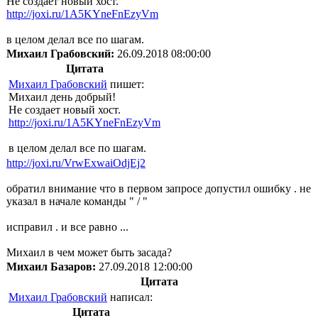
Не создает новый хост.
http://joxi.ru/1A5KYneFnEzyVm
в целом делал все по шагам.
Михаил Грабовский:
26.09.2018 08:00:00
Цитата
Михаил Грабовский
пишет:
Михаил день добрый!
Не создает новый хост.
http://joxi.ru/1A5KYneFnEzyVm
в целом делал все по шагам.
http://joxi.ru/VrwExwaiOdjEj2
обратил внимание что в первом запросе допустил ошибку . не
указал в начале команды " / "
исправил . и все равно ...
Михаил в чем может быть засада?
Михаил Базаров:
27.09.2018 12:00:00
Цитата
Михаил Грабовский
написал:
Цитата