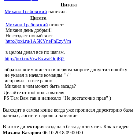
Цитата
Михаил Грабовский
написал:
Цитата
Михаил Грабовский
пишет:
Михаил день добрый!
Не создает новый хост.
http://joxi.ru/1A5KYneFnEzyVm
в целом делал все по шагам.
http://joxi.ru/VrwExwaiOdjEj2
обратил внимание что в первом запросе допустил ошибку .
не указал в начале команды " / "
исправил . и все равно ...
Михаил в чем может быть засада?
Делайте от root пользователя
PS Там Вам так и написало "Не достаточно прав" )
Выходит в самом конце когда уже прописал директорию базы
данных, логин и пароль и название.
В итоге директория создана а базы данных нет. Как в видео
Михаил Базаров:
06.10.2018 09:00:00