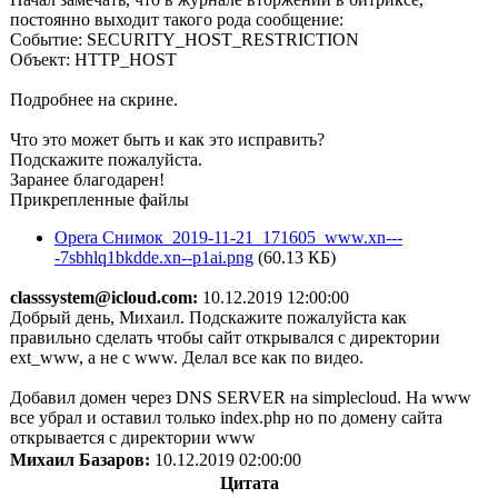
постоянно выходит такого рода сообщение:
Событие: SECURITY_HOST_RESTRICTION
Объект: HTTP_HOST
Подробнее на скрине.
Что это может быть и как это исправить?
Подскажите пожалуйста.
Заранее благодарен!
Прикрепленные файлы
Opera Снимок_2019-11-21_171605_www.xn---
-7sbhlq1bkdde.xn--p1ai.png
(60.13 КБ)
classsystem@icloud.com:
10.12.2019 12:00:00
Добрый день, Михаил. Подскажите пожалуйста как
правильно сделать чтобы сайт открывался с директории
ext_www, а не с www. Делал все как по видео.
Добавил домен через DNS SERVER на simplecloud. На www
все убрал и оставил только index.php но по домену сайта
открывается с директории www
Михаил Базаров:
10.12.2019 02:00:00
Цитата