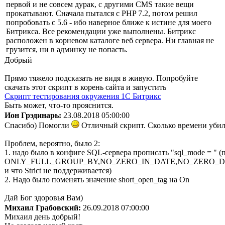
первой и не совсем дурак, с другими CMS такие вещи
прокатывают. Сначала пытался с PHP 7.2, потом решил
попробовать с 5.6 - ибо наверное ближе к истине для моего
Битрикса. Все рекомендации уже выполнены. Битрикс
расположен в корневом каталоге веб сервера. Ни главная не
грузится, ни в админку не попасть.
Добрый
Прямо тяжело подсказать не видя в живую. Попробуйте
скачать этот скрипт в корень сайта и запустить
Скрипт тестирования окружения 1С Битрикс
Быть может, что-то прояснится.
Ион Грэдинарь:
23.08.2018 05:00:00
Спасибо) Помогли
Отличный скрипт. Сколько времени убил, 
Проблем, вероятно, было 2:
1. надо было в конфиге SQL-сервера прописать "sql_mode = " (
ONLY_FULL_GROUP_BY,NO_ZERO_IN_DATE,NO_ZERO_D
и что Strict не поддерживается)
2. Надо было поменять значение short_open_tag на On
Дай Бог здоровья Вам)
Михаил Грабовский:
26.09.2018 07:00:00
Михаил день добрый!