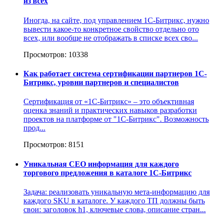
из всех
Иногда, на сайте, под управлением 1С-Битрикс, нужно
вывести какое-то конкретное свойство отдельно ото
всех, или вообще не отображать в списке всех сво...
Просмотров: 10338
Как работает система сертификации партнеров 1С-
Битрикс, уровни партнеров и специалистов
Сертификация от «1С-Битрикс» – это объективная
оценка знаний и практических навыков разработки
проектов на платформе от "1С-Битрикс". Возможность
прод...
Просмотров: 8151
Уникальная СЕО информация для каждого
торгового предложения в каталоге 1С-Битрикс
Задача: реализовать уникальную мета-информацию для
каждого SKU в каталоге. У каждого ТП должны быть
свои: заголовок h1, ключевые слова, описание стран...