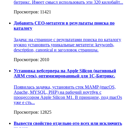
битрикс. Имеет смысл использовать эти 320 килобайт...
Просмотров: 11421
Добавить СЕО-метатеги в результаты поиска по
каталогу
Задача: на странице с результатами поиска по каталогу
нужно установить уникальные метатеги: keywords,
description, canonical и заголовок страницы.
Просмотров: 2010
Установка вебсервера на Apple Silicon (нативный
ARM стек), оптимизированный для 1С-Битрикс.
Появилась задачка, установить стек MAMP (macOS,
Apache, MYSQL, PHP) на рабочий ноутбук с
процессором Apple Silicon M1. В принципе, под macOs
уже е сть...
Просмотров: 12825
Вывести свойство отдельно ото всех или исключить