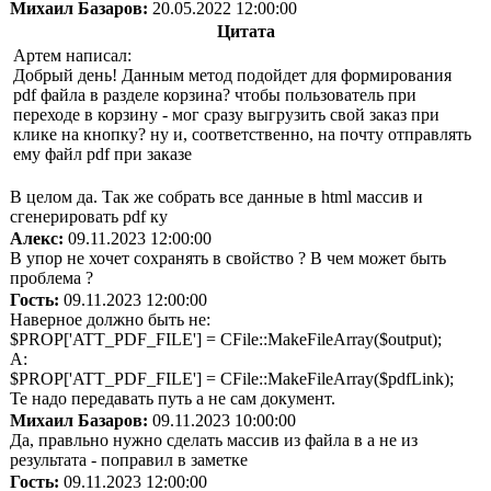
Михаил Базаров:
20.05.2022 12:00:00
Цитата
Артем написал:
Добрый день! Данным метод подойдет для формирования
pdf файла в разделе корзина? чтобы пользователь при
переходе в корзину - мог сразу выгрузить свой заказ при
клике на кнопку? ну и, соответственно, на почту отправлять
ему файл pdf при заказе
В целом да. Так же собрать все данные в html массив и
сгенерировать pdf ку
Алекс:
09.11.2023 12:00:00
В упор не хочет сохранять в свойство ? В чем может быть
проблема ?
Гость:
09.11.2023 12:00:00
Наверное должно быть не:
$PROP['ATT_PDF_FILE'] = CFile::MakeFileArray($output);
А:
$PROP['ATT_PDF_FILE'] = CFile::MakeFileArray($pdfLink);
Те надо передавать путь а не сам документ.
Михаил Базаров:
09.11.2023 10:00:00
Да, правльно нужно сделать массив из файла в а не из
результата - поправил в заметке
Гость:
09.11.2023 12:00:00