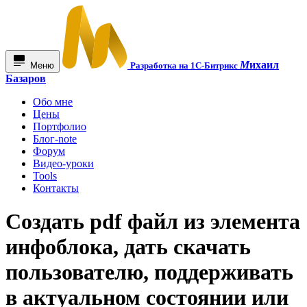
М
ихаил
Меню
Разработка на 1С-Битрикс
Базаров
Обо мне
Цены
Портфолио
Блог-note
Форум
Видео-уроки
Tools
Контакты
Создать pdf файл из элемента
инфоблока, дать скачать
пользователю, поддерживать
в актуальном состоянии или