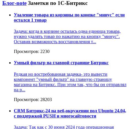
Блог-note
Заметки по 1С-Битрикс
Удаление товара из корзины по кнопке "минус" если
остался 1 товар
Задача: когда в корзине осталась одна единица товара,
нужно удалять товар по нажатию на кнопку "минус".
Оставив возможность восстановления т...
Просмотров: 2230
Умный фильтр на главной странице Битрикс
Редкая но востребованная задачка- это вывести
компонент "умный фильтр" на главную страницу
магазина на Битрикс. При этом так, что бы он отправлял
на р...
Просмотров: 28203
CRM Битрикс-24 на веб-окружении под Ubuntu 24.04,
c поддержкой PUSH и многосайтовости
Задача: Так как с 30 июня 2024 года операционная