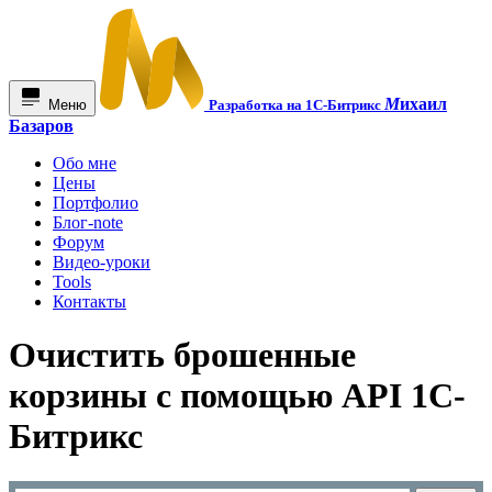
М
ихаил
Меню
Разработка на 1С-Битрикс
Базаров
Обо мне
Цены
Портфолио
Блог-note
Форум
Видео-уроки
Tools
Контакты
Очистить брошенные
корзины с помощью API 1С-
Битрикс