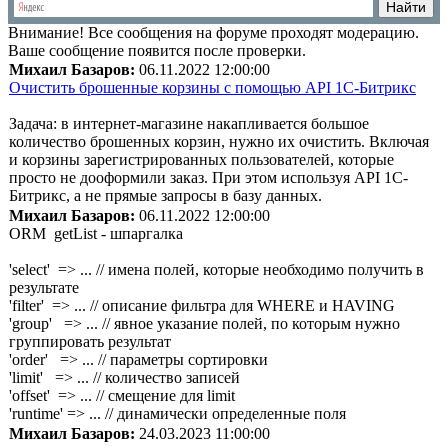
Внимание!
Все сообщения на форуме проходят модерацию.
Ваше сообщение появится после проверки.
Михаил Базаров:
06.11.2022 12:00:00
Очистить брошенные корзины с помощью API 1С-Битрикс
Задача: в интернет-магазине накапливается большое
количество брошенных корзин, нужно их очистить. Включая
и корзины зарегистрированных пользователей, которые
просто не дооформили заказ. При этом используя API 1С-
Битрикс, а не прямые запросы в базу данных.
Михаил Базаров:
06.11.2022 12:00:00
ORM getList - шпаргалка
'select' => ... // имена полей, которые необходимо получить в
результате
'filter' => ... // описание фильтра для WHERE и HAVING
'group' => ... // явное указание полей, по которым нужно
группировать результат
'order' => ... // параметры сортировки
'limit' => ... // количество записей
'offset' => ... // смещение для limit
'runtime' => ... // динамически определенные поля
Михаил Базаров:
24.03.2023 11:00:00