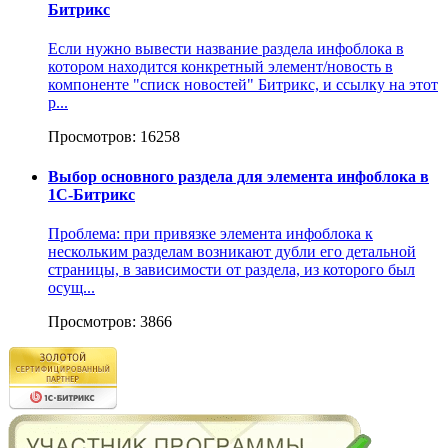
Битрикс
Если нужно вывести название раздела инфоблока в
котором находится конкретный элемент/новость в
компоненте "списк новостей" Битрикс, и ссылку на этот
р...
Просмотров: 16258
Выбор основного раздела для элемента инфоблока в
1С-Битрикс
Проблема: при привязке элемента инфоблока к
нескольким разделам возникают дубли его детальной
страницы, в зависимости от раздела, из которого был
осущ...
Просмотров: 3866