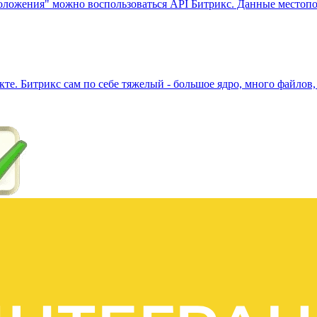
оложения" можно воспользоваться API Битрикс. Данные местопо
е. Битрикс сам по себе тяжелый - большое ядро, много файлов, 