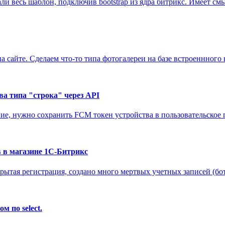
али весь шаблон, подключив bootstrap из ядра битрикс. Имеет смы
а сайте. Сделаем что-то типа фотогалереи на базе встроеннного
ва типа "строка" через API
ие, нужно сохранить FCM токен устройства в пользовательское п
в в магазине 1С-Битрикс
ткрытая регистрация, создано много мертвых учетных записей (бо
 по select.