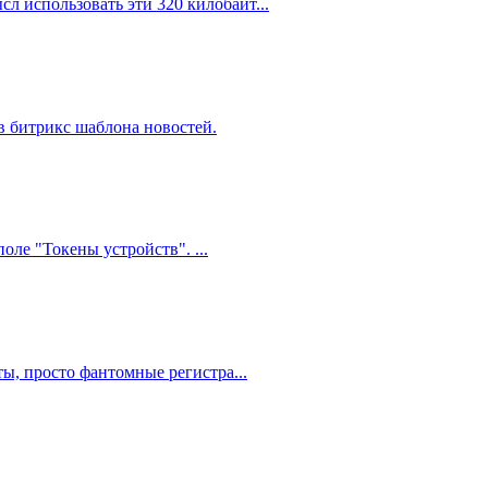
сл использовать эти 320 килобайт...
 в битрикс шаблона новостей.
оле "Токены устройств". ...
ты, просто фантомные регистра...