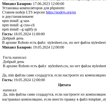
Михаил Базаров:
17.06.2023 12:00:00
Установка компиляторов для phpstorm:
Ставим nodejs LTS версии
https://nodejs.org/en
и доустанавливаем:
npm install -g sass
npm install -g csso-cli
npm install --g uglify-js
Гость:
18.05.2024 11:00:00
Добрый день
В архиве Roboto есть файл stylesheet.css, но нет файла styleshe
Михаил Базаров:
19.05.2024 12:00:00
Гость написал:
Добрый день
В архиве Roboto есть файл stylesheet.css, но нет файла styleshe
Да, min файлы сами создадутся, если настроите их компиляцию
Гость:
19.05.2024 12:00:00
Цитата
написал:
Да, min файлы сами создадутся, если настроите их компиляцию
настраивал компиляцию, если внести правку в файл template_styl