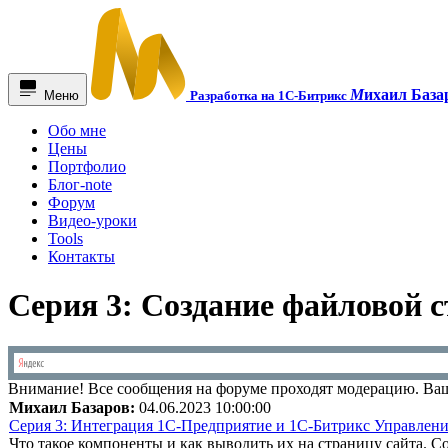
М
ихаил База
Меню
Разработка на 1С-Битрикс
Обо мне
Цены
Портфолио
Блог-note
Форум
Видео-уроки
Tools
Контакты
Серия 3: Создание файловой с
Внимание!
Все сообщения на форуме проходят модерацию. Ваш
Михаил Базаров:
04.06.2023 10:00:00
Серия 3: Интеграция 1С-Предприятие и 1С-Битрикс Управлени
Что такое компоненты и как выводить их на страницу сайта.