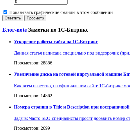
Показывать графические смайлы в этом сообщении
Блог-note
Заметки по 1С-Битрикс
Ускорение работы сайта на 1С-Битрикс
Данная статья написана специально под видеоролик (прил
Просмотров: 28886
Увеличение диска на готовой виртуальной машине Би
Как всем известно, на официальном сайте 1С-битрикс м
Просмотров: 14862
Номера страниц в Title и Description при постранично
Задача: Часто SEO-специалисты просят добавить номер ст
Просмотров: 2699