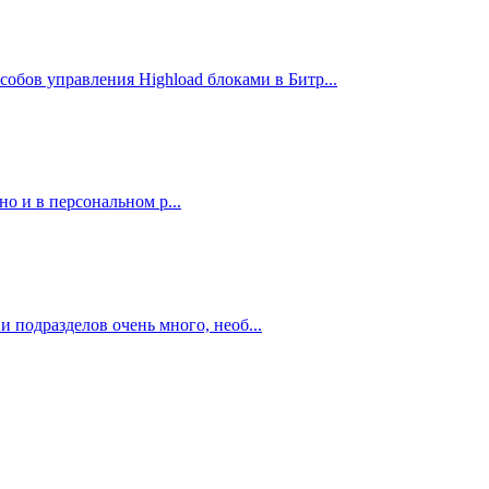
бов управления Highload блоками в Битр...
но и в персональном р...
и подразделов очень много, необ...