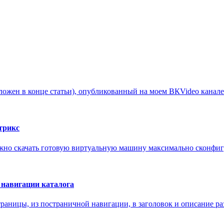
ожен в конце статьи), опубликованный на моем ВКVideo канале: 
трикс
ожно скачать готовую виртуальную машину максимально сконфигу
й навигации каталога
раницы, из постраничной навигации, в заголовок и описание раз