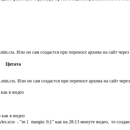
et.min.css. Или он сам создастся при переносе архива на сайт через
Цитата
et.min.css. Или он сам создастся при переносе архива на сайт чере
 как в видео
 как в видео
es.scss - "m { margin: 0;}" как на 28:13 минуте видео, то создаю