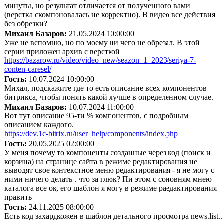
минуты, но результат отличается от полученного вами
(верстка скомпоновалась не корректно). В видео все действия
без обрезки?
Михаил Базаров:
21.05.2024 10:00:00
Уже не вспомню, но по моему ни чего не обрезал. В этой
серии приложен архив с версткой
https://bazarow.ru/video/video_new/seazon_1_2023/seriya-7-
conten-caresel/
Гость:
10.07.2024 10:00:00
Михал, подскажите где то есть описание всех компонентов
битрикса, чтобы понять какой лучше в определенном случае.
Михаил Базаров:
10.07.2024 11:00:00
Вот тут описание 95-ти % компонентов, с подробным
описанием каждого.
https://dev.1c-bitrix.ru/user_help/components/index.php
Гость:
20.05.2025 02:00:00
У меня почему то компоненты созданные через код (поиск и
корзина) на странице сайта в режиме редактирования не
выводят свое контекстное меню редактирования - я не могу с
ними ничего делать . что за глюк? Пи этом с соновням мнею
каталога все ок, его шаблон я могу в режиме раедактирования
править
Гость:
24.11.2025 08:00:00
Есть код захардкожен в шаблон детального просмотра news.list...т