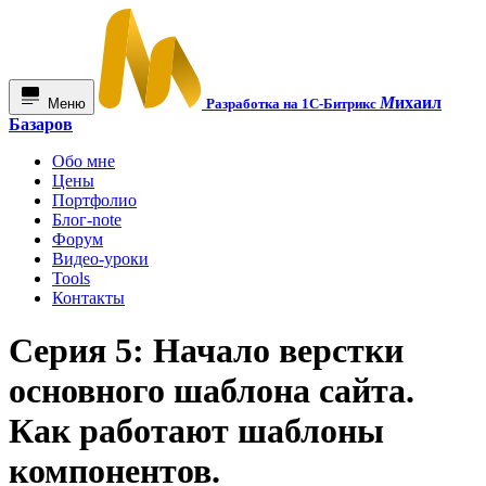
М
ихаил
Меню
Разработка на 1С-Битрикс
Базаров
Обо мне
Цены
Портфолио
Блог-note
Форум
Видео-уроки
Tools
Контакты
Серия 5: Начало верстки
основного шаблона сайта.
Как работают шаблоны
компонентов.