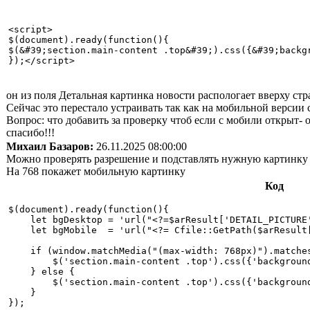
<script>

$(document).ready(function(){

$(&#39;section.main-content .top&#39;).css({&#39;backg
он из поля Детальная картинка новости распологает вверху ст
Cейчас это перестало устраивать так как на мобильной версии с
Вопрос: что добавить за проверку чтоб если с мобили открыт- о
спасибо!!!
Михаил Базаров:
26.11.2025 08:00:00
Можно проверять разрешение и подставлять нужную картинку
На 768 покажет мобильную картинку
Код
$(document).ready(function(){

    let bgDesktop = 'url("<?=$arResult['DETAIL_PICTURE'
    let bgMobile  = 'url("<?= Cfile::GetPath($arResult[
    if (window.matchMedia("(max-width: 768px)").matches
        $('section.main-content .top').css({'background
    } else {

        $('section.main-content .top').css({'background
    }

});