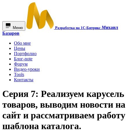
М
ихаил
Меню
Разработка на 1С-Битрикс
Базаров
Обо мне
Цены
Портфолио
Блог-note
Форум
Видео-уроки
Tools
Контакты
Серия 7: Реализуем карусель
товаров, выводим новости на
сайт и рассматриваем работу
шаблона каталога.