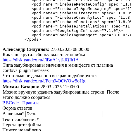
            <pod name="FirebaseRemoteConfig" spec="11.8
            <pod name="FirebaseInAppMessaging" spec="11
            <pod name="FirebaseFirestore" spec="11.8.0"
            <pod name="FirebaseCrashlytics" spec="11.8.
            <pod name="FirebaseFunctions" spec="11.8.0"
            <pod name="FirebaseInstallations" spec="11.
            <pod name="GoogleSignIn" spec="7.1.0"/>

            <pod name="GoogleTagManager" spec="8.0.0"/>
Александр Силуянов:
27.03.2025 08:00:00
Как я не крутил сборку вылетает ошибка
https://disk.yandex.ru/i/lBnA1yjJdQIh1A
Типа задублированы значения в манифесте от плагина
cordova-plugin-firebasex
Что только не делал оно все равно дублируется
https://disk.yandex.ru/i/Pcm9-O0WOw5oHg
Михаил Базаров:
28.03.2025 11:00:00
Можно вручную удалить задублированные строки. После
этого должно собраться
BBCode
Правила
Форма ответов
Ваше имя
*
Текст сообщения
*
Перетащите файлы
Ничего не найдено