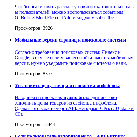
Что бы реализовать рассылку новинок каталога на email-
ы пользователей, можно воспользоваться событием
OnBeforeIBlockElementAdd и модулем subscribe
Просмотров: 3926
Мобильные версии страниц и поисковые системы
Согласно требования поисковых систем: Яндекс и
Google, в случае если у вашего сайта имеется мобильная
версия, нужно уведомить поисковые системы о нали...
Просмотров: 8357
Установить цену товара из свойства инфоблока
На одном из проектов, нужно было единоразово
заполнить цены товаров из свойства инфоблока.
Сделать это можно через API, методами CPrice::Update и
CPr...
Просмотров: 18444
Если пользователь авторизован то... API Битрикс