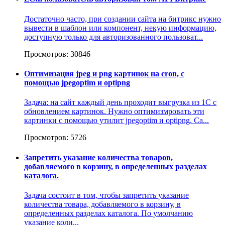
Достаточно часто, при создании сайта на битрикс нужно
вывести в шаблон или компонент, некую информацию,
доступную только для авторизованного пользоват...
Просмотров: 30846
Оптимизация jpeg и png картинок на cron, с
помощью jpegoptim и optipng
Задача: на сайт каждый день проходит выгрузка из 1С с
обновлением картинок. Нужно оптимизмровать эти
картинки с помощью утилит jpegoptim и optipng. Са...
Просмотров: 5726
Запретить указание количества товаров,
добавляемого в корзину, в определенных разделах
каталога.
Задача состоит в том, чтобы запретить указание
количества товара, добавляемого в корзину, в
определенных разделах каталога. По умолчанию
указание коли...