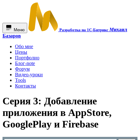
М
ихаил
Меню
Разработка на 1С-Битрикс
Базаров
Обо мне
Цены
Портфолио
Блог-note
Форум
Видео-уроки
Tools
Контакты
Серия 3: Добавление
приложения в AppStore,
GooglePlay и Firebase