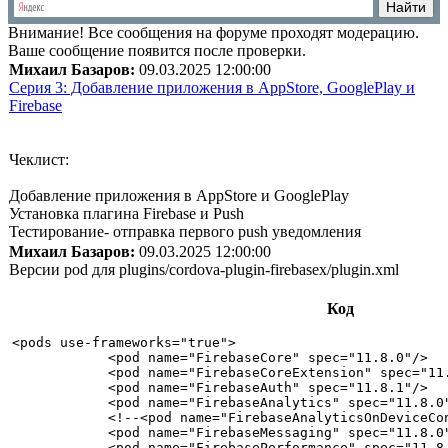
Внимание!
Все сообщения на форуме проходят модерацию.
Ваше сообщение появится после проверки.
Михаил Базаров:
09.03.2025 12:00:00
Серия 3: Добавление приложения в AppStore, GooglePlay и
Firebase
Чеклист:
Добавление приложения в AppStore и GooglePlay
Установка плагина Firebase и Push
Тестирование- отправка первого push уведомления
Михаил Базаров:
09.03.2025 12:00:00
Версии pod для plugins/cordova-plugin-firebasex/plugin.xml
Код
<pods use-frameworks="true">

            <pod name="FirebaseCore" spec="11.8.0"/>

            <pod name="FirebaseCoreExtension" spec="11.
            <pod name="FirebaseAuth" spec="11.8.1"/>

            <pod name="FirebaseAnalytics" spec="11.8.0"
            <!--<pod name="FirebaseAnalyticsOnDeviceCon
            <pod name="FirebaseMessaging" spec="11.8.0"
            <pod name="FirebasePerformance" spec="11.8.