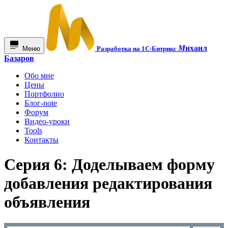
М
ихаил
Меню
Разработка на 1С-Битрикс
Базаров
Обо мне
Цены
Портфолио
Блог-note
Форум
Видео-уроки
Tools
Контакты
Серия 6: Доделываем форму
добавления редактирования
объявления