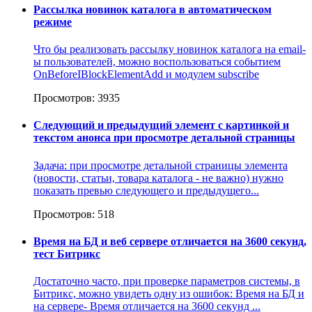
Рассылка новинок каталога в автоматическом
режиме
Что бы реализовать рассылку новинок каталога на email-
ы пользователей, можно воспользоваться событием
OnBeforeIBlockElementAdd и модулем subscribe
Просмотров: 3935
Следующий и предыдущий элемент с картинкой и
текстом анонса при просмотре детальной страницы
Задача: при просмотре детальной страницы элемента
(новости, статьи, товара каталога - не важно) нужно
показать превью следующего и предыдущего...
Просмотров: 518
Время на БД и веб сервере отличается на 3600 секунд,
тест Битрикс
Достаточно часто, при проверке параметров системы, в
Битрикс, можно увидеть одну из ошибок: Время на БД и
на сервере- Время отличается на 3600 секунд ...