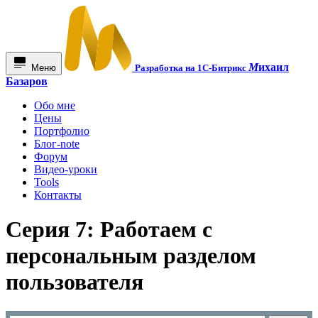
М
ихаил
Меню
Разработка на 1С-Битрикс
Базаров
Обо мне
Цены
Портфолио
Блог-note
Форум
Видео-уроки
Tools
Контакты
Серия 7: Работаем с
персональным разделом
пользователя