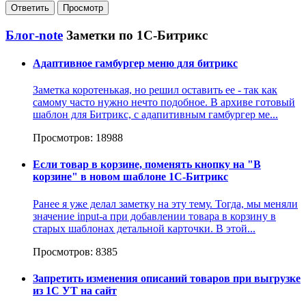
Блог-note
Заметки по 1С-Битрикс
Адаптивное гамбургер меню для битрикс
Заметка коротенькая, но решил оставить ее - так как
самому часто нужно нечто подобное. В архиве готовый
шаблон для Битрикс, с адапитивным гамбургер ме...
Просмотров: 18988
Если товар в корзине, поменять кнопку на "В
корзине" в новом шаблоне 1С-Битрикс
Ранее я уже делал заметку на эту тему. Тогда, мы меняли
значение input-а при добавлении товара в корзину в
старых шаблонах детальной карточки. В этой...
Просмотров: 8385
Запретить изменения описаний товаров при выгрузке
из 1С УТ на сайт