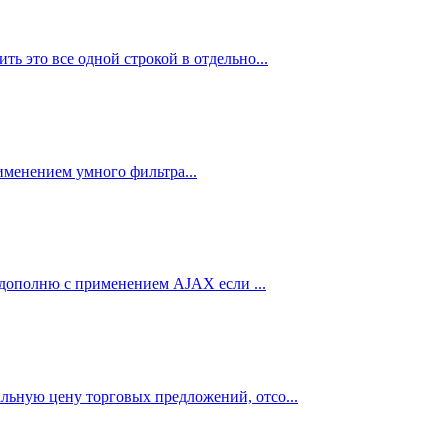
ь это все одной строкой в отдельно...
именением умного фильтра...
е дополню с применением AJAX если ...
льную цену торговых предложений, отсо...