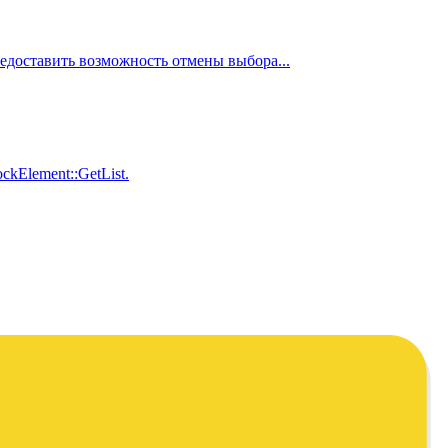
едоставить возможность отмены выбора...
kElement::GetList.