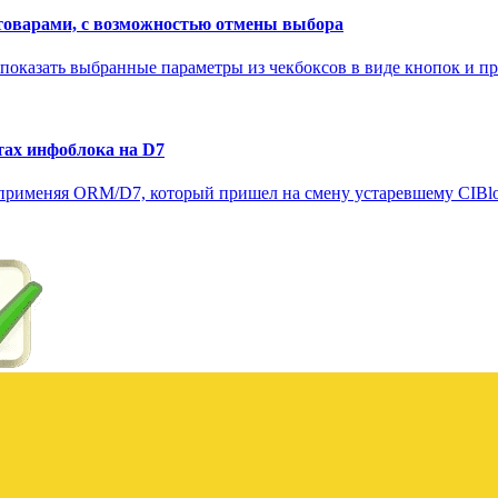
товарами, с возможностью отмены выбора
 показать выбранные параметры из чекбоксов в виде кнопок и пр
тах инфоблока на D7
 применяя ORM/D7, который пришел на смену устаревшему CIBloc