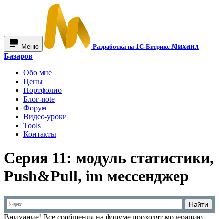
М
ихаил
Меню
Разработка на 1С-Битрикс
Базаров
Обо мне
Цены
Портфолио
Блог-note
Форум
Видео-уроки
Tools
Контакты
Серия 11: модуль статистики,
Push&Pull, im мессенджер
Внимание!
Все сообщения на форуме проходят модерацию.