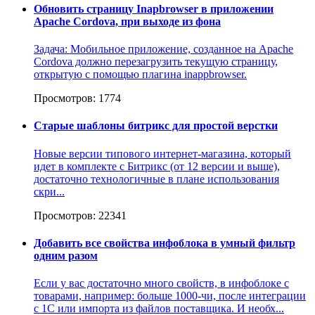
Обновить страницу Inapbrowser в приложении
Apache Cordova, при выходе из фона
Задача: Мобильное приложение, созданное на Apache
Cordova должно перезагрузить текущую страницу,
открытую с помощью плагина inappbrowser.
Просмотров: 1774
Старые шаблоны битрикс для простой верстки
Новые версии типового интернет-магазина, который
идет в комплекте с Битрикс (от 12 версии и выше),
достаточно технологичные в плане использования
скри...
Просмотров: 22341
Добавить все свойства инфоблока в умный фильтр
одним разом
Если у вас достаточно много свойств, в инфоблоке с
товарами, например: больше 1000-чи, после интеграции
с 1С или импорта из файлов поставщика. И необх...