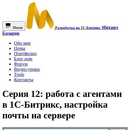
М
ихаил
Меню
Разработка на 1С-Битрикс
Базаров
Обо мне
Цены
Портфолио
Блог-note
Форум
Видео-уроки
Tools
Контакты
Серия 12: работа с агентами
в 1С-Битрикс, настройка
почты на сервере