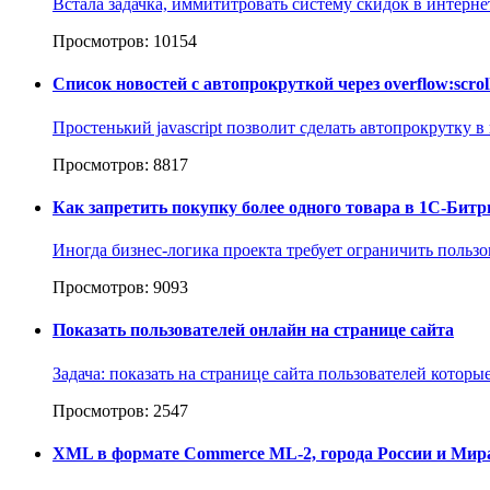
Встала задачка, иммититровать систему скидок в интернет
Просмотров: 10154
Список новостей с автопрокруткой через overflow:scrol
Простенький javascript позволит сделать автопрокрутку 
Просмотров: 8817
Как запретить покупку более одного товара в 1С-Битр
Иногда бизнес-логика проекта требует ограничить пользо
Просмотров: 9093
Показать пользователей онлайн на странице сайта
Задача: показать на странице сайта пользователей которы
Просмотров: 2547
XML в формате Commerce ML-2, города России и Мира