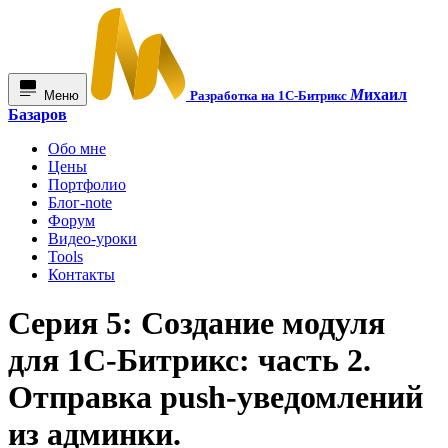
М
ихаил
Меню
Разработка на 1С-Битрикс
Базаров
Обо мне
Цены
Портфолио
Блог-note
Форум
Видео-уроки
Tools
Контакты
Серия 5: Создание модуля
для 1С-Битрикс: часть 2.
Отправка push-уведомлений
из админки.