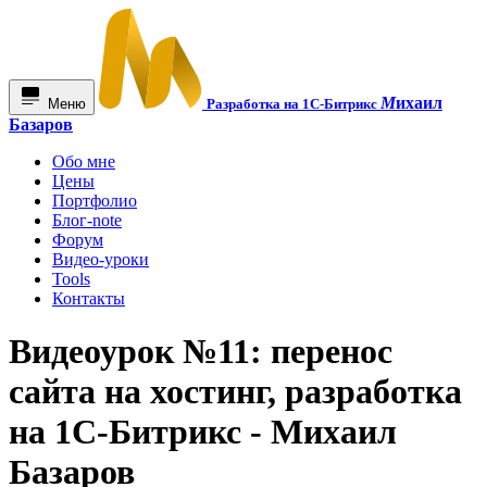
М
ихаил
Меню
Разработка на 1С-Битрикс
Базаров
Обо мне
Цены
Портфолио
Блог-note
Форум
Видео-уроки
Tools
Контакты
Видеоурок №11: перенос
сайта на хостинг, разработка
на 1С-Битрикс - Михаил
Базаров