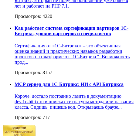
Битрикс, который не получал обновлений уже более 4
лет и работает на PHP 7.1.
Просмотров: 4220
Как работает система сертификации партнеров 1С-
Битрикс, уровни партнеров и специалистов
Сертификация от «1С-Битрикс» – это объективная
оценка знаний и практических навыков разработки
проектов на платформе от "1С-Битрикс". Возможность
прод...
Просмотров: 8157
MCP сервер для 1С-Битрикс: ИИ с API Битрикса
Короче, достало постоянно лазить в документацию
dev.1c-bitrix.ru в поисках сигнатуры метода или названия
класса. Сидишь, пишешь код. Открываешь браузе...
Просмотров: 717