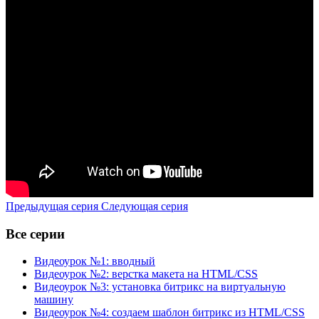
Предыдущая серия
Следующая серия
Все серии
Видеоурок №1: вводный
Видеоурок №2: верстка макета на HTML/CSS
Видеоурок №3: установка битрикс на виртуальную
машину
Видеоурок №4: создаем шаблон битрикс из HTML/CSS