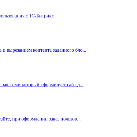
пользования с 1С-Битрикс
 и вырезанием контента заданного бло...
 заказами который сформирует сайт д...
айте, при оформлении заказ пользов...