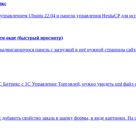
икс
 управлением Ubuntu 22.04 и панели управления HestiaCP для ис
ем окне (быстрый просмотр)
выдвигающуюся панель с загрузкой в неё нужной страницы сайта
С Битрикс с 1С Управление Торговлей, нужно увидеть xml файл с
добавить свойство заказа в шапку формы, в виде картинки. На с