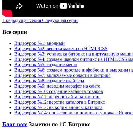
Предыдущая серия
Следующая серия
Все серии
Видеоурок №1: вводный
Видеоурок №2: верстка макета на HTML/CSS
Видеоурок №3: установка битрикс на виртуальную маши
Видеоурок №4: создаем шаблон битрикс из HTML/CSS ма
Видеоурок №5: создание меню
Видеоурок №6: создаем простые инфоблоки и выводим на
Видеоурок №7: включаемые области в битрикс
Видеоурок №8: создание слайдера
Видеоурок №9: наводим марафет на сайте
Видеоурок №10: создание каталога товаров
Видеоурок №11: перенос сайта на хостинг
Видеоурок №12: верстка каталога в Битрикс
Видеоурок №13: выводим анонсы каталога
Видеоурок №14: послесловие и немного тупняка с Яндек
Блог-note
Заметки по 1С-Битрикс