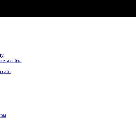
ну
кета сайта
 сайт
сом