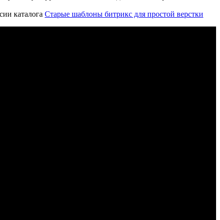
рсии каталога
Старые шаблоны битрикс для простой верстки