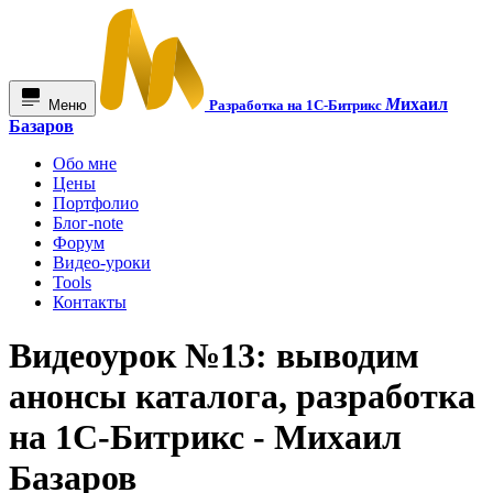
М
ихаил
Меню
Разработка на 1С-Битрикс
Базаров
Обо мне
Цены
Портфолио
Блог-note
Форум
Видео-уроки
Tools
Контакты
Видеоурок №13: выводим
анонсы каталога, разработка
на 1С-Битрикс - Михаил
Базаров