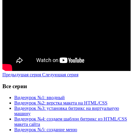
Предыдущая серия
Следующая серия
Все серии
Видеоурок №1: вводный
Видеоурок №2: верстка макета на HTML/CSS
Видеоурок №3: установка битрикс на виртуальную
машину
Видеоурок №4: создаем шаблон битрикс из HTML/CSS
макета сайта
Видеоурок №5: создание меню