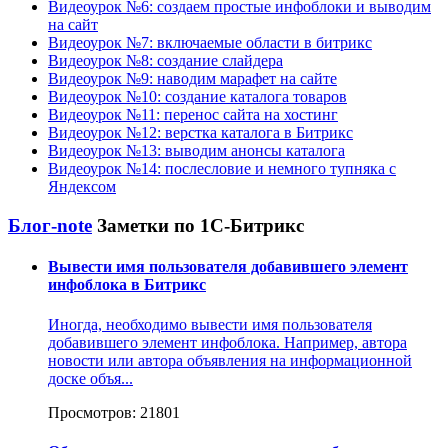
Видеоурок №6: создаем простые инфоблоки и выводим
на сайт
Видеоурок №7: включаемые области в битрикс
Видеоурок №8: создание слайдера
Видеоурок №9: наводим марафет на сайте
Видеоурок №10: создание каталога товаров
Видеоурок №11: перенос сайта на хостинг
Видеоурок №12: верстка каталога в Битрикс
Видеоурок №13: выводим анонсы каталога
Видеоурок №14: послесловие и немного тупняка с
Яндексом
Блог-note
Заметки по 1С-Битрикс
Вывести имя пользователя добавившего элемент
инфоблока в Битрикс
Иногда, необходимо вывести имя пользователя
добавившего элемент инфоблока. Например, автора
новости или автора объявления на информационной
доске объя...
Просмотров: 21801