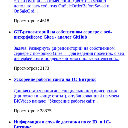
с заказом при его изменении. Для этого можно
использовать события OnSaleOrderBeforeSaved и
OnSaleOrd...
Просмотров: 4618
GIT-репозиторий на собственном сервере с веб-
интерфейсом: Gitea - аналог GitHub
Задача: Развернуть git-репозиторий на собственном
сервере с помощью Gitea — для ведения проектов, с веб-
интерфейсом и поддержкой многопользовательской...
Просмотров: 3173
Ускорение работы сайта на 1С-Битрикс
Данная статья написана специально под видеоролик
(приложен в конце статьи), опубликованный на моем
ВКVideo канале: "Ускорение работы сайт...
Просмотров: 28875
Информация о службе доставки по ее ID, в 1С-
Битрикс