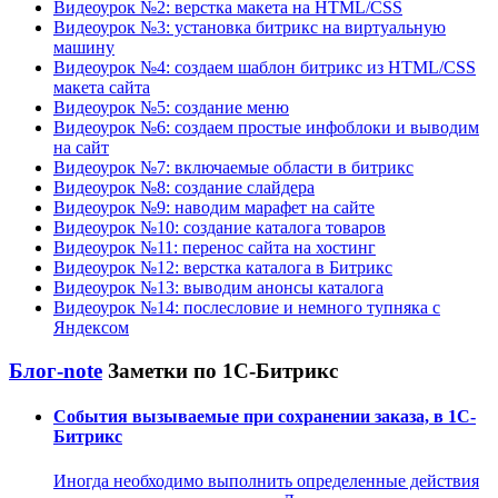
Видеоурок №2: верстка макета на HTML/CSS
Видеоурок №3: установка битрикс на виртуальную
машину
Видеоурок №4: создаем шаблон битрикс из HTML/CSS
макета сайта
Видеоурок №5: создание меню
Видеоурок №6: создаем простые инфоблоки и выводим
на сайт
Видеоурок №7: включаемые области в битрикс
Видеоурок №8: создание слайдера
Видеоурок №9: наводим марафет на сайте
Видеоурок №10: создание каталога товаров
Видеоурок №11: перенос сайта на хостинг
Видеоурок №12: верстка каталога в Битрикс
Видеоурок №13: выводим анонсы каталога
Видеоурок №14: послесловие и немного тупняка с
Яндексом
Блог-note
Заметки по 1С-Битрикс
События вызываемые при сохранении заказа, в 1С-
Битрикс
Иногда необходимо выполнить определенные действия