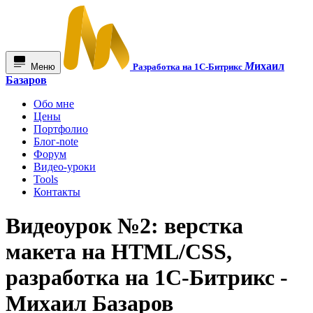
М
ихаил
Меню
Разработка на 1С-Битрикс
Базаров
Обо мне
Цены
Портфолио
Блог-note
Форум
Видео-уроки
Tools
Контакты
Видеоурок №2: верстка
макета на HTML/CSS,
разработка на 1С-Битрикс -
Михаил Базаров